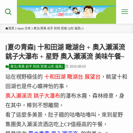
首頁
Japan 日本
東北(青森.岩手.秋田.宮城.山形.福島)
[夏の青森] 十和田湖 瞰湖台 + 奧入瀨溪流
銚子大瀑布 + 星野 奧入瀨溪流 美味午餐~
2016-08-01
東北(青森.岩手.秋田.宮城.山形.福島)
站在視野極佳的
十和田湖 瞰湖台 展望台
，眺望十和
田湖也是件心曠神怡的事，
奧入瀨溪流 銚子大瀑布
的瀑布水霧、森林綠意，身
在其中，棒到不想離開，
看了這麼多美景，肚子餓的咕嚕咕嚕叫，來到星野
集團奧入瀨溪流酒店吃上CP值極高的午餐，