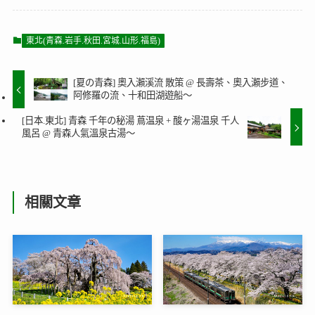
東北(青森.岩手.秋田.宮城.山形.福島)
[夏の青森] 奧入瀨溪流 散策 @ 長壽茶、奧入瀨步道、
阿修羅の流、十和田湖遊船～
[日本.東北] 青森 千年の秘湯 蔦温泉 + 酸ヶ湯温泉 千人
風呂 @ 青森人氣溫泉古湯～
相關文章