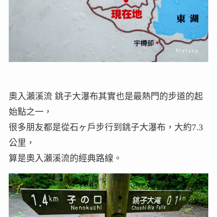
奧入瀨溪流 銚子大瀑布其實也是最熱門的步道的起
始點之一，
很多朋友都是從石ヶ戶步行到銚子大瀑布，大約7.3
公里，
算是奧入瀨溪流的經典路線。