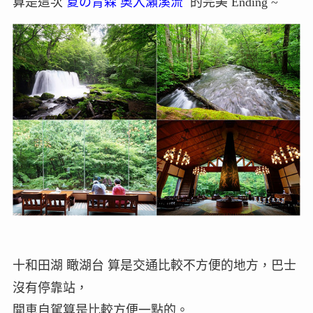
算是這次
夏の青森 奧入瀨溪流
的完美 Ending ~
十和田湖 瞰湖台 算是交通比較不方便的地方，巴士
沒有停靠站，
開車自駕算是比較方便一點的。