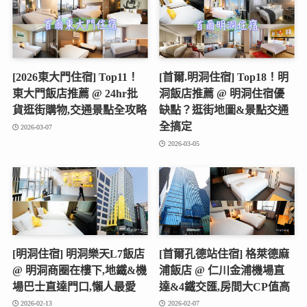
[2026東大門住宿] Top11！
[首爾.明洞住宿] Top18！明
東大門飯店推薦 @ 24hr批
洞飯店推薦 @ 明洞住宿優
貨逛街購物,交通景點全攻略
缺點？逛街地圖&景點交通
全搞定
2026-03-07
2026-03-05
[明洞住宿] 明洞樂天L7飯店
[首爾孔德站住宿] 格萊德麻
@ 明洞商圈在樓下,地鐵&機
浦飯店 @ 仁川金浦機場直
場巴士直達門口,懶人最愛
達&4鐵交匯,房間大CP值高
2026-02-13
2026-02-07