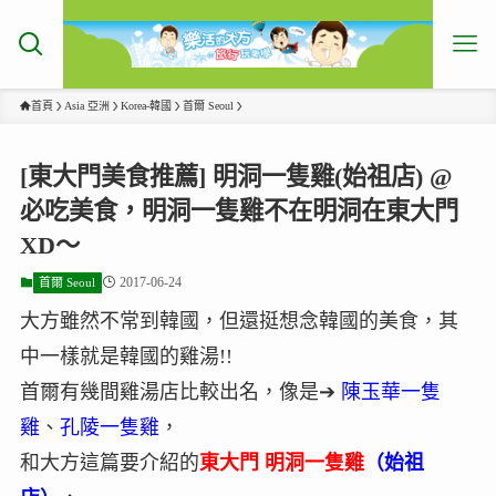
首頁
Asia 亞洲
Korea-韓國
首爾 Seoul
[東大門美食推薦] 明洞一隻雞(始祖店) @
必吃美食，明洞一隻雞不在明洞在東大門
XD～
2017-06-24
首爾 Seoul
大方雖然不常到韓國，但還挺想念韓國的美食，其
中一樣就是韓國的雞湯!!
首爾有幾間雞湯店比較出名，像是➔
陳玉華一隻
雞
、
孔陵一隻雞
，
和大方這篇要介紹的
東大門 明洞一隻雞
（始祖