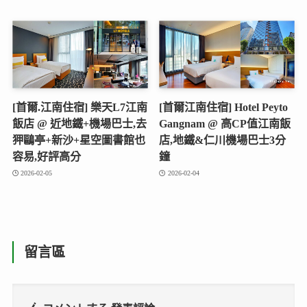
[首爾.江南住宿] 樂天L7江南
[首爾江南住宿] Hotel Peyto
飯店 @ 近地鐵+機場巴士,去
Gangnam @ 高CP值江南飯
狎鷗亭+新沙+星空圖書館也
店,地鐵&仁川機場巴士3分
容易,好評高分
鐘
2026-02-05
2026-02-04
留言區