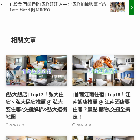
已歇業[首爾購物] 鬼怪娃娃 入手 @ 鬼怪拍攝地 蠶室站
Lotte World 的 MINISO
相關文章
[弘大飯店] Top12！弘大住
[首爾江南住宿] Top18！江
宿、弘大民宿推薦 @ 弘大
南飯店推薦 @ 江南酒店要
要住哪?交通解析&弘大逛街
住哪？景點,購物,交通全搞
地圖
定！
2026-03-09
2026-03-08