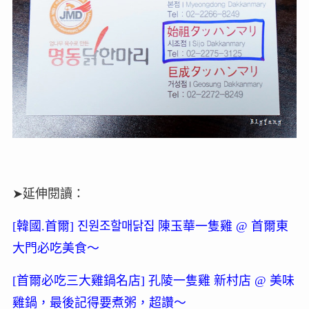
➤延伸閱讀：
[韓國.首爾] 진원조할매닭집 陳玉華一隻雞 @ 首爾東
大門必吃美食～
[首爾必吃三大雞鍋名店] 孔陵一隻雞 新村店 @ 美味
雞鍋，最後記得要煮粥，超讚～