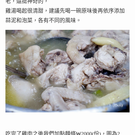
老，還挺神奇的，
雞湯喝起很清甜，建議先喝一碗原味後再依序添加
蒜泥和泡菜，各有不同的風味。
吃完了雞肉之後我們加點麵條₩2000(份)，圖為2