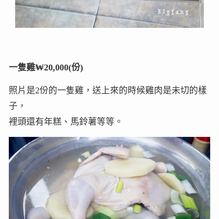
一隻雞₩20,000(份)
照片是2份的一隻雞，送上來的時候雞肉是未切的樣
子，
裡頭還有年糕、馬鈴薯等等。