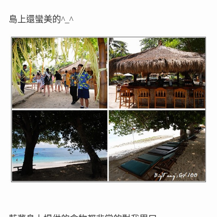
島上還蠻美的^_^