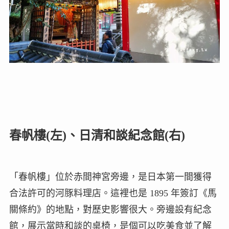
春帆樓(左)、日清和談紀念館(右)
「春帆樓」位於赤間神宮旁邊，是日本第一間獲得
合法許可的河豚料理店。這裡也是 1895 年簽訂《馬
關條約》的地點，對歷史影響很大。旁邊設有紀念
館，展示當時和談的桌椅，是個可以吃美食並了解