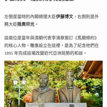
左側是當時的內閣總理大臣
伊藤博文
，右側則是外
務大臣
陸奧宗光
。
這兩位是當年與清朝代表李鴻章簽訂《馬關條約》
的核心人物。雕像設立在這裡，是為了紀念他們在
1895 年完成這場改變近代亞洲局勢的和談。