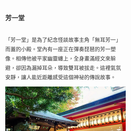
芳一堂
「芳一堂」是為了紀念怪談故事主角「無耳芳一」
而蓋的小殿。堂內有一座正在彈奏琵琶的芳一塑
像。相傳他被平家幽靈纏上，全身畫滿經文來躲
避，卻因為漏掉耳朵，導致雙耳被拔走。這裡氣氛
安靜，讓人能近距離感受這個神祕的傳說故事。