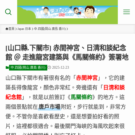
首頁
Japan 日本
中.四國(岡山.廣島.香川)
[山口縣.下關市] 赤間神宮、日清和談紀念
館 ＠ 走進龍宮建築與《馬關條約》簽署地
2025-12-23
中.四國(岡山.廣島.香川)
山口縣下關市有著很有名的「
赤間神宮
」，它的建
築長得像龍宮，顏色非常紅。旁邊還有「
日清和談
紀念館
」，就是以前簽訂《
馬關條約
》的地方。這
兩個景點就在
唐戶市場
附近，步行就能到，非常方
便。不管你是喜歡看歷史，還是想要拍好看的照
片，這裡都很適合。最後關門海峽的海風吹起來很