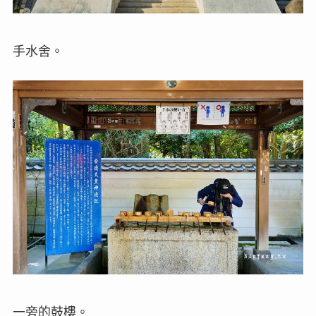
手水舍。
一旁的鼓樓。