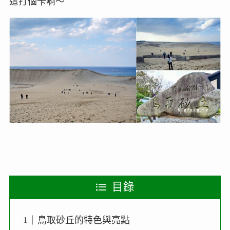
這打個卡啊～
目錄
鳥取砂丘的特色與亮點