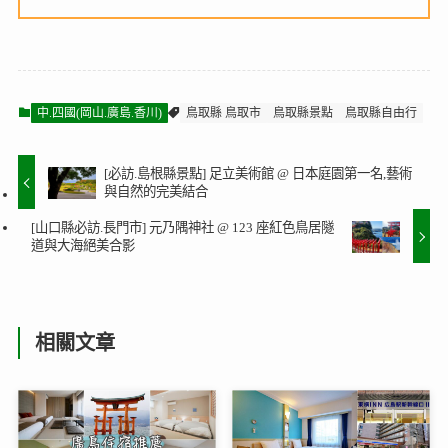
中.四國(岡山.廣島.香川)
鳥取縣 鳥取市
鳥取縣景點
鳥取縣自由行
[必訪.島根縣景點] 足立美術館 @ 日本庭園第一名,藝術
與自然的完美結合
[山口縣必訪.長門市] 元乃隅神社 @ 123 座紅色鳥居隧
道與大海絕美合影
相關文章