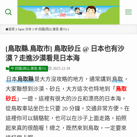
首頁
Japan 日本
中.四國(岡山.廣島.香川)
[鳥取縣.鳥取市] 鳥取砂丘 @ 日本也有沙
漠？走進沙漠看見日本海
2025-12-19
中.四國(岡山.廣島.香川)
日本
烏取縣
是大方沒攻略的地方，通常講到
鳥取
，
大家聯想到沙漠、砂丘，大方這次也特地到「
鳥取
砂丘
」一遊，這裡有很大的沙丘和漂亮的日本海。
從鳥取車站坐巴士只要 20 分鐘，交通非常方便。在
這裡你可以騎駱駝，也可以在沙子上面走路，拍照
起來真的很酷喔！總之，既然來到鳥取，一定要來