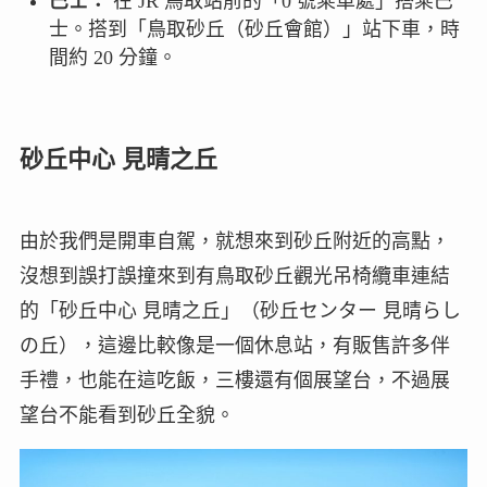
巴士：
在 JR 鳥取站前的「0 號乘車處」搭乘巴
士。搭到「鳥取砂丘（砂丘會館）」站下車，時
間約 20 分鐘。
砂丘中心 見晴之丘
由於我們是開車自駕，就想來到砂丘附近的高點，
沒想到誤打誤撞來到有鳥取砂丘觀光吊椅纜車連結
的「砂丘中心 見晴之丘」（砂丘センター 見晴らし
の丘），這邊比較像是一個休息站，有販售許多伴
手禮，也能在這吃飯，三樓還有個展望台，不過展
望台不能看到砂丘全貌。