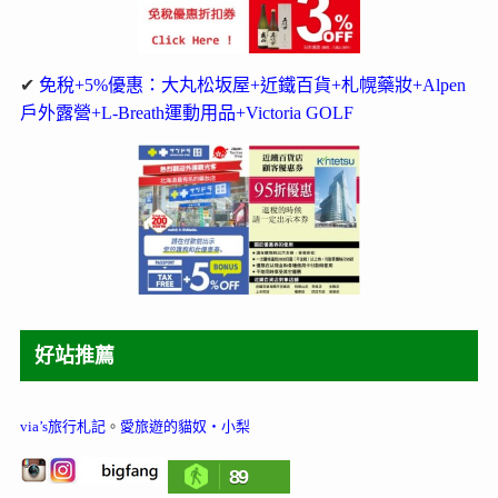
✔
免稅+5%優惠：大丸松坂屋+近鐵百貨+札幌藥妝+Alpen
戶外露營+L-Breath運動用品+Victoria GOLF
好站推薦
via’s旅行札記
。
愛旅遊的貓奴‧小梨
89