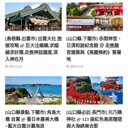
[島根縣.出雲市] 出雲大社 旅
[山口縣.下關市] 赤間神宮、
遊攻略 @ 巨大注連繩,求姻
日清和談紀念館 ＠ 走進龍
緣求好運,走進神話國度,深
宮建築與《馬關條約》簽署
入神在月
地
2025-12-26
2025-12-23
[山口縣景點.下關市] 角島大
[山口縣必訪.長門市] 元乃隅
橋 自駕 @ 看日本最美大橋
神社 @ 123 座紅色鳥居隧道
+藍天白雲沙灘海浪
與大海絕美合影