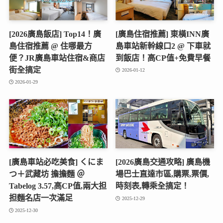
[2026廣島飯店] Top14！廣
[廣島住宿推薦] 東橫INN廣
島住宿推薦 @ 住哪最方
島車站新幹線口2 @ 下車就
便？JR廣島車站住宿&商店
到飯店！高CP值+免費早餐
街全搞定
2026-01-12
2026-01-29
[廣島車站必吃美食] くにま
[2026廣島交通攻略] 廣島機
つ＋武藏坊 擔擔麵 ＠
場巴士直達市區,購票,票價,
Tabelog 3.57,高CP值,兩大担
時刻表,轉乘全搞定！
担麵名店一次滿足
2025-12-29
2025-12-30