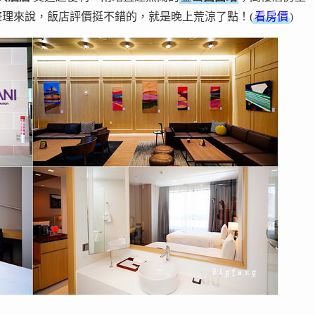
理來說，飯店評價挺不錯的，就是晚上荒涼了點！(
看房價
)