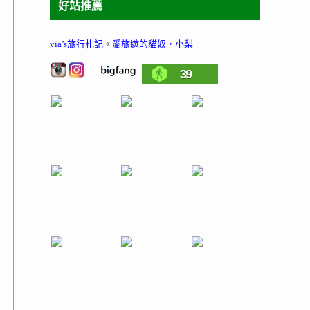
好站推薦
via’s旅行札記
。
愛旅遊的貓奴‧小梨
39