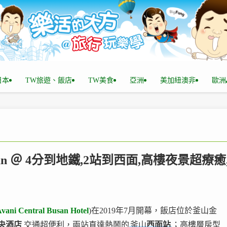
n日本
TW旅遊、飯店
TW美食
亞洲
美加紐澳非
歐洲
 Busan ＠ 4分到地鐵,2站到西面,高樓夜景超療癒
vani Central Busan Hotel
)在2019年7月開幕，飯店位於釜山金
央酒店
交通超便利，兩站直達熱鬧的
釜山
西面站
；高樓層房型