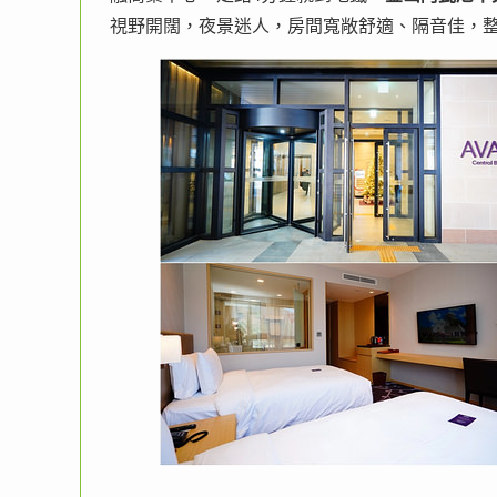
視野開闊，夜景迷人，房間寬敞舒適、隔音佳，整