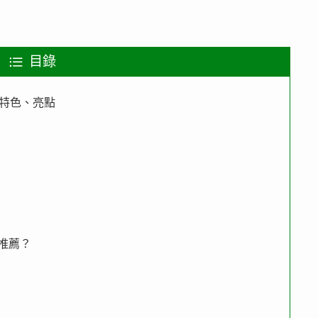
目錄
n) 特色、亮點
不推薦？