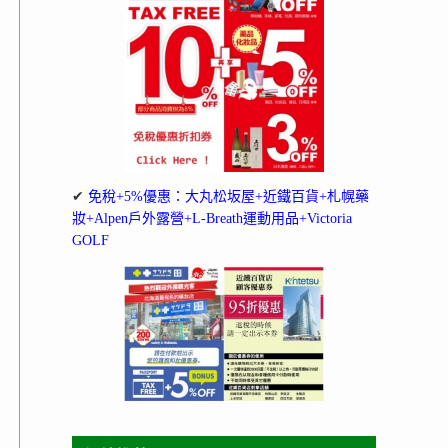
✔
免稅+5%優惠：大丸松坂屋+近鐵百貨+札幌藥
妝+Alpen戶外露營+L-Breath運動用品+Victoria
GOLF