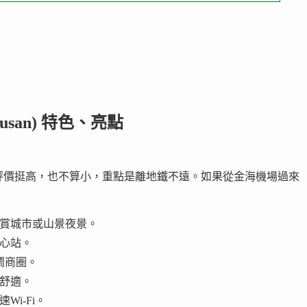
Busan) 特色、亮點
評價挺高，也不算小，重點是離地鐵不遠。如果從金海機場過來
欣賞城市或山景夜景。
中心站。
鬧商圈。
算舒適。
i-Fi。