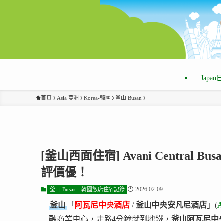
Japa
首頁
Asia 亞洲
Korea-韓國
釜山 Busan
[釜山西面住宿] Avani Central
評價優！
2026-02-09
釜山 Busan
韓國飯店住宿記錄
釜山
「
阿瓦尼中央酒店
/
釜山中央安凡尼酒店
」(
A
融商業中心，走路4分鐘就到地鐵，
釜山阿瓦尼中