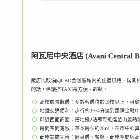
阿瓦尼中央酒店 (Avani Central 
飯店比較偏向CBD金融區域內的住宿風格，房間
的話，建議搭TAXI最方便、輕鬆。
高樓層景觀房：多數客房位於19樓以上，可
地鐵交通便利：步行約3～4分鐘到國際金融
鄰近西面商圈：搭地鐵2站即可抵達釜山最熱
房間空間寬敞：基本房型約28㎡，在市中心
商務設施完善：健身房、餐廳、商務空間與高速W