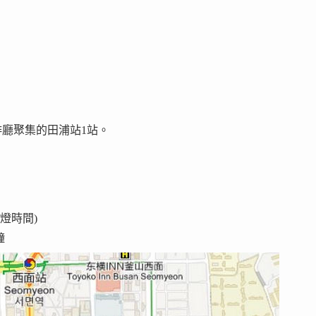
啡廳聚集的田浦站1站。
燈時間)
鐘