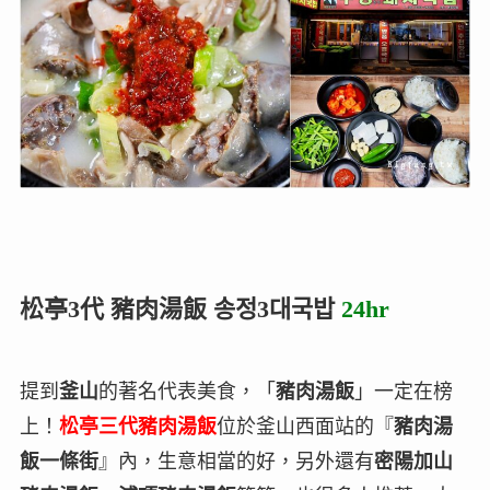
松亭3代 豬肉湯飯 송정3대국밥
24hr
提到
釜山
的著名代表美食，「
豬肉湯飯
」一定在榜
上！
松亭三代豬肉湯飯
位於釜山西面站的『
豬肉湯
飯一條街
』內，生意相當的好，另外還有
密陽加山