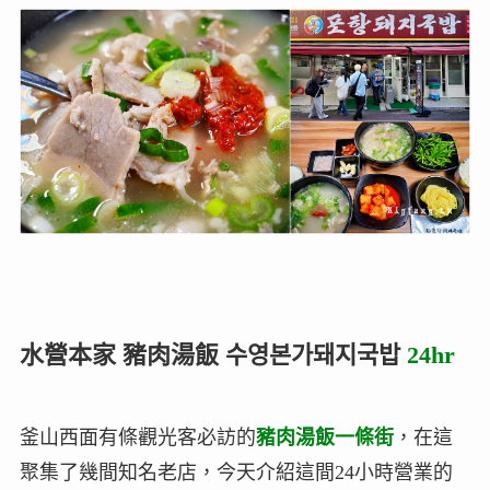
水營本家 豬肉湯飯 수영본가돼지국밥
24hr
釜山西面有條觀光客必訪的
豬肉湯飯一條街
，在這
聚集了幾間知名老店，今天介紹這間24小時營業的