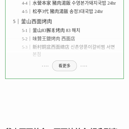
水營本家 豬肉湯飯 수영본가돼지국밥 24hr
松亭3代 豬肉湯飯 송정3대국밥 24hr
釜山西面烤肉
釜山83獬豸烤肉 83 해치
味贊王鹽烤肉 西面店
新村銅盆西面總店 신촌양푼이갈비찜 서면
본점
看更多