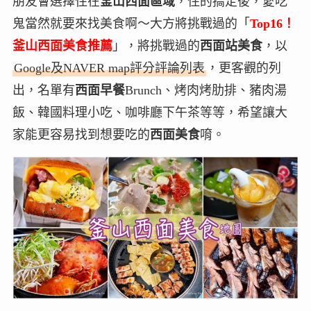
朋友會選擇住在
釜山西面區域
，住的搞定後，愛吃
鬼當然就要來找美食啊～大方將挑戰過的「
Top16
！
釜山西面美食推薦
」，將挑戰過的
西面站美食
，
以
Google及NAVER map評分評論列表
，更客觀的列
出，名單有
西面早餐
Brunch、烤肉烤肋排、豬肉湯
飯、韓國料理小吃、咖啡廳下午茶等等，希望讓大
家能更容易找到想要吃的
西面美食
唷。