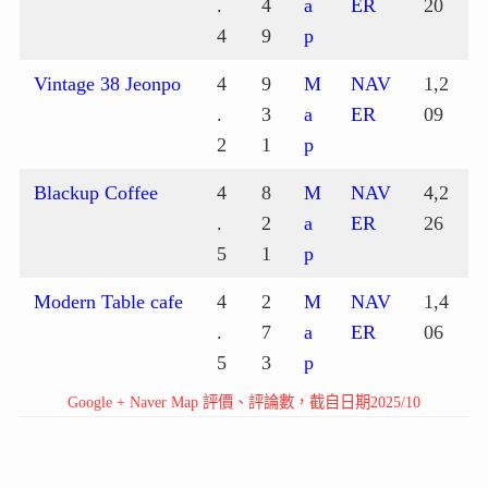
.
4
a
ER
20
4
9
p
Vintage 38 Jeonpo
4
9
M
NAV
1,2
.
3
a
ER
09
2
1
p
Blackup Coffee
4
8
M
NAV
4,2
.
2
a
ER
26
5
1
p
Modern Table cafe
4
2
M
NAV
1,4
.
7
a
ER
06
5
3
p
Google + Naver Map 評價、評論數，截自日期2025/10