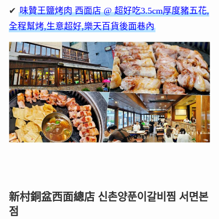
✔
味贊王鹽烤肉 西面店 @ 超好吃3.5cm厚度豬五花,
全程幫烤,生意超好,樂天百貨後面巷內
新村銅盆西面總店
신촌양푼이갈비찜 서면본
점