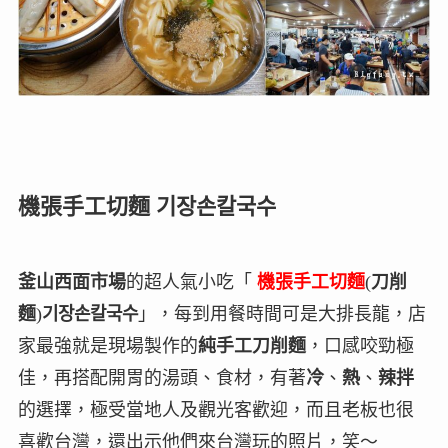
機張手工切麵 기장손칼국수
釜山西面市場
的超人氣小吃「
機張手工切麵
(
刀削
麵
)
기장손칼국수
」，每到用餐時間可是大排長龍，店
家最強就是現場製作的
純手工刀削麵
，口感咬勁極
佳，再搭配開胃的湯頭、食材，有著
冷
、
熱
、
辣拌
的選擇，極受當地人及觀光客歡迎，而且老板也很
喜歡台灣，還出示他們來台灣玩的照片，笑～