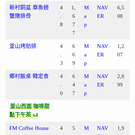
新村銅盆 章魚螃
4
1,
M
NAV
6,5
蟹燉排骨
.
6
a
ER
08
8
7
p
7
釜山烤肋排
4
6
M
NAV
1,2
.
6
a
ER
07
3
9
p
鄉村飯桌 韓定食
4
6
M
NAV
2,8
.
4
a
ER
99
0
7
p
釜山西面 咖啡甜
點下午茶 x4
FM Coffee House
4
5
M
NAV
1,9