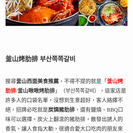
釜山烤肋排 부산쪽쪽갈비
搜尋
釜山西面美食推薦
，不得不提的就是「
釜山烤
肋排
/
釜山啾啾烤肋排
」（부산쪽쪽갈비），這家店是
許多人的口袋名單，沒想到生意超好，客人絡繹不
絕，招牌必吃就是
炭燒豬肋排
，還有鹽燒、BBQ口
味可以選擇。炭火上翻滾的豬肋排，散發出誘人的
香氣，讓人食指大動，很適合愛大口吃肉的朋友來