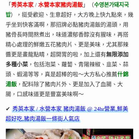
「
秀英本家
/
水營本家豬肉湯飯
」（
수영본가돼지국
밥
），挺受歡迎、生意超好，大方晚上快九點來，幾
乎坐到快客滿啊，那招牌必點豬肉湯飯的湯頭，用
豬骨長時間熬煮出，味道濃郁香醇沒有腥味，再搭
精心處理的鮮嫩五花豬肉片、更是美味，尤其那辣
醬更是畫龍點睛，超開胃的啦，加上還有
無限添加
多種小菜
，包括泡菜、蘿蔔、青陽辣椒、韭菜、蒜
頭、蝦湯等等，真是超棒的啦～大方私心推薦
什錦
湯飯
，配料除了豬肉片外、更是加入了血腸、大
腸，口感味道更是豐富美味啊～
✔
秀英本家 / 水營本家 豬肉湯飯 @ 24hr營業,鮮美
超好吃,豬肉湯飯一條街人氣店