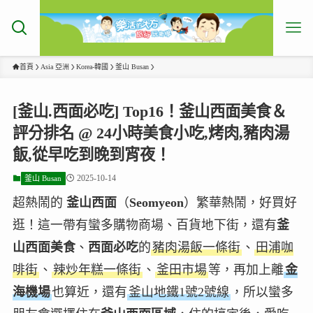
首頁
Asia 亞洲
Korea-韓國
釜山 Busan
[釜山.西面必吃] Top16！釜山西面美食＆
評分排名 @ 24小時美食小吃,烤肉,豬肉湯
飯,從早吃到晚到宵夜！
2025-10-14
釜山 Busan
超熱鬧的
釜山西面
（
Seomyeon
）繁華熱鬧，好買好
逛！這一帶有蠻多
購物商場、百貨地下街
，還有
釜
山西面美食
、
西面必吃
的
豬肉湯飯一條街
、
田浦咖
啡街
、
辣炒年糕一條街
、
釜田市場
等，再加上
離
金
海機場
也算近，
還有
釜山地鐵1號2號線
，
所以蠻多