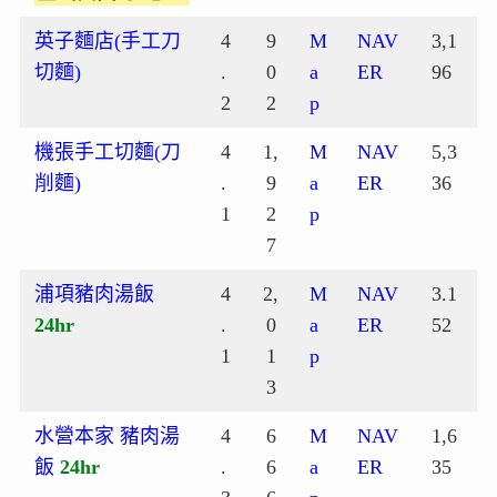
英子麵店(手工刀
4
9
M
NAV
3,1
切麵)
.
0
a
ER
96
2
2
p
機張手工切麵(刀
4
1,
M
NAV
5,3
削麵)
.
9
a
ER
36
1
2
p
7
浦項豬肉湯飯
4
2,
M
NAV
3.1
24hr
.
0
a
ER
52
1
1
p
3
水營本家 豬肉湯
4
6
M
NAV
1,6
飯
24hr
.
6
a
ER
35