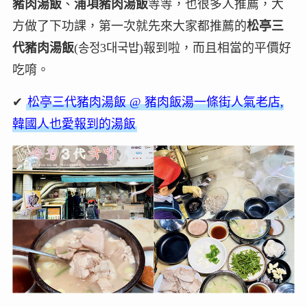
豬肉湯飯
、
浦項豬肉湯飯
等等，也很多人推薦，大
方做了下功課，第一次就先來大家都推薦的
松亭三
代豬肉湯飯
(송정3대국밥)報到啦，而且相當的平價好
吃唷。
✔
松亭三代豬肉湯飯 @ 豬肉飯湯一條街人氣老店,
韓國人也愛報到的湯飯