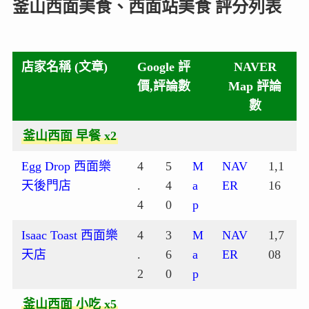
釜山西面美食、西面站美食 評分列表
店家名稱 (文章)
Google 評
NAVER
價,評論數
Map 評論
數
釜山西面 早餐 x2
Egg Drop 西面樂
4
5
M
NAV
1,1
天後門店
.
4
a
ER
16
4
0
p
Isaac Toast 西面樂
4
3
M
NAV
1,7
天店
.
6
a
ER
08
2
0
p
釜山西面 小吃 x5