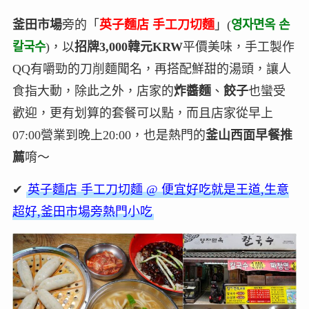
釜田市場
旁的「
英子麵店 手工刀切麵
」(
영자면옥 손
칼국수
)，以
招牌3,000韓元KRW
平價美味，手工製作
QQ有嚼勁的刀削麵聞名，再搭配鮮甜的湯頭，讓人
食指大動，除此之外，店家的
炸醬麵
、
餃子
也蠻受
歡迎，更有划算的套餐可以點，而且店家從早上
07:00營業到晚上20:00，也是熱門的
釜山西面早餐推
薦
唷～
✔
英子麵店 手工刀切麵 @ 便宜好吃就是王道,生意
超好,釜田市場旁熱門小吃