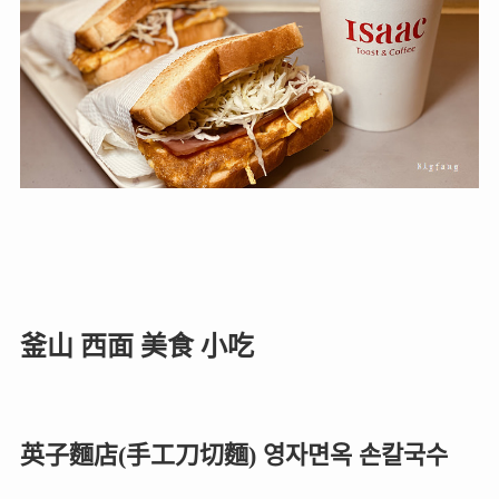
釜山 西面 美食 小吃
英子麵店(手工刀切麵) 영자면옥 손칼국수