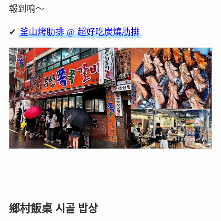
報到唷～
✔
釜山烤肋排 @ 超好吃炭燒肋排
鄉村飯桌 시골 밥상