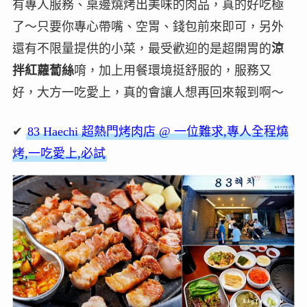
有專人服務、桌邊燒烤出美味的肉品，真的好吃極
了～只要你專心帶嘴、空胃、錢包前來即可，另外
還有不限量提供的小菜，最受歡迎的是超開胃的
涼
拌紅蘿蔔絲
唷，加上用餐環境挺舒服的，服務又
好，大方一吃愛上，真的會讓人想再回來報到啊～
✔
83 Haechi 超熱門烤肉店 @ 一位難求,專人全程燒
烤,一吃愛上,必試