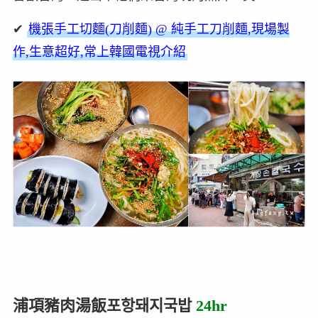
✔
機張手工切麵(刀削麵) @ 純手工刀削麵,現場製
作,生意超好,常上韓國電視介紹
浦項豬肉湯飯포항돼지국밥
24hr