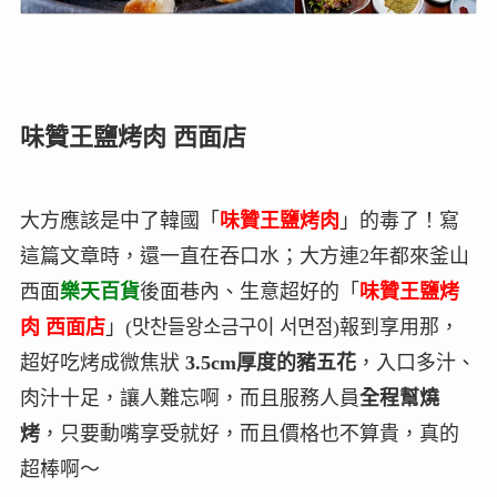
味贊王鹽烤肉 西面店
大方應該是中了韓國「
味贊王鹽烤肉
」的毒了！寫
這篇文章時，還一直在吞口水；大方連2年都來釜山
西面
樂天百貨
後面巷內、生意超好的「
味贊王鹽烤
肉
西面店
」(
맛찬들왕소금구이 서면점)
報到享用那，
超好吃烤成微焦狀
3.5cm厚度的豬五花
，入口多汁、
肉汁十足，讓人難忘啊，而且服務人員
全程幫燒
烤
，只要動嘴享受就好，而且價格也不算貴，真的
超棒啊～