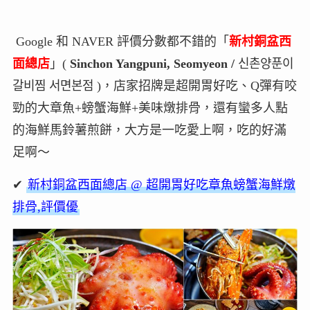
Google 和 NAVER 評價分數都不錯的「
新村銅盆西
面總店
」(
Sinchon Yangpuni, Seomyeon /
신촌양푼이
갈비찜 서면본점
)，店家招牌是超開胃好吃、Q彈有咬
勁的大章魚+螃蟹海鮮+美味燉排骨，還有蠻多人點
的海鮮馬鈴薯煎餅，大方是一吃愛上啊，吃的好滿
足啊～
✔
新村銅盆西面總店 @ 超開胃好吃章魚螃蟹海鮮燉
排骨,評價優