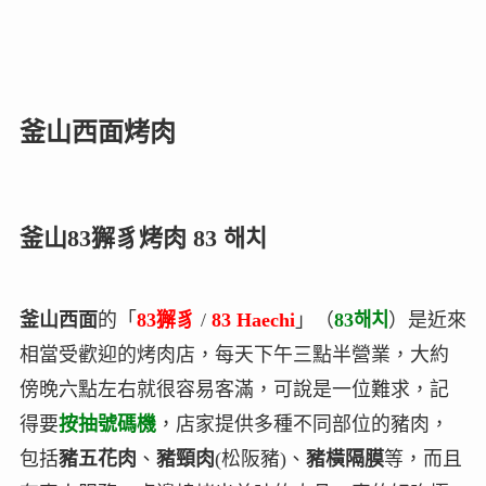
釜山西面烤肉
釜山83獬豸烤肉 83 해치
釜山西面
的「
83獬豸
/
83 Haechi
」（
83해치
）是近來
相當受歡迎的烤肉店，每天下午三點半營業，大約
傍晚六點左右就很容易客滿，可說是一位難求，記
得要
按抽號碼機
，店家提供多種不同部位的豬肉，
包括
豬五花肉
、
豬頸肉
(松阪豬)、
豬橫隔膜
等，而且