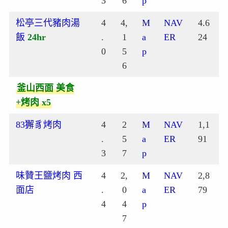
3
6
p
松亭三代豬肉湯
4
4,
M
NAV
4.6
飯
24hr
.
1
a
ER
24
0
5
p
6
釜山西面 美食
+烤肉 x5
83獬豸烤肉
4
2
M
NAV
1,1
.
5
a
ER
91
3
7
p
味贊王鹽烤肉 西
4
2,
M
NAV
2,8
面店
.
0
a
ER
79
4
4
p
7