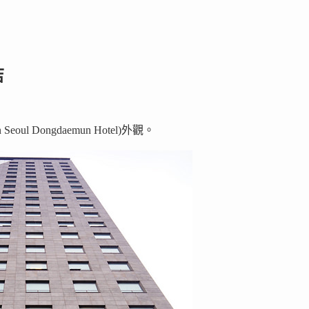
店
l Dongdaemun Hotel)外觀。