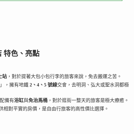
店 特色、亮點
士站
，對於提著大包小包行李的旅客來說，免去搬運之苦。
站」，擁有地鐵
2、4、5 號線
交會，去明洞、弘大或聖水洞都極
配備有
浴缸
與
免治馬桶
，對於逛街一整天的旅客是極大療癒。
供相對平實的房價，是自由行旅客的高性價比選擇。