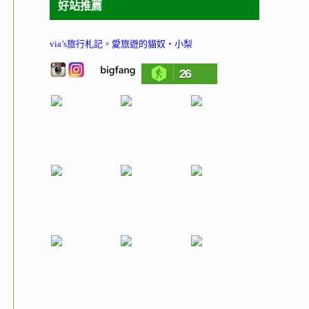
好站推薦
via’s旅行札記
。
愛旅遊的貓奴‧小梨
26