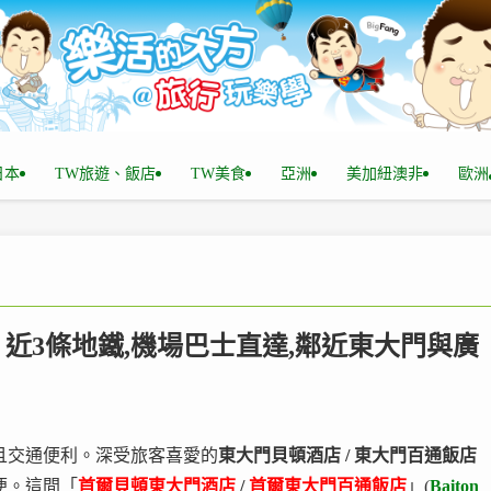
n日本
TW旅遊、飯店
TW美食
亞洲
美加紐澳非
歐洲
＠ 近3條地鐵,機場巴士直達,鄰近東大門與廣
且交通便利。深受旅客喜愛的
東大門貝頓酒店 / 東大門百通飯店
便。這間「
首爾貝頓東大門酒店
/
首爾東大門百通飯店
」(
Baiton