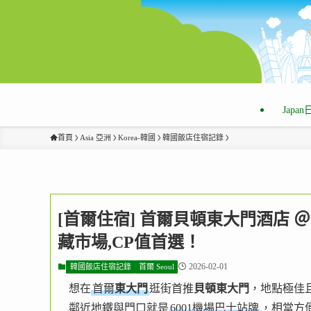
Japa
首頁
Asia 亞洲
Korea-韓國
韓國飯店住宿記錄
[首爾住宿] 首爾貝頓東大門酒店 
藏市場,CP值首選！
2026-02-01
韓國飯店住宿記錄
首爾 Seoul
想在
首爾
東大門
逛街首推
貝頓東大門
，地點極佳
鄰近地鐵與門口就是
6001機場巴士站牌
，相當方