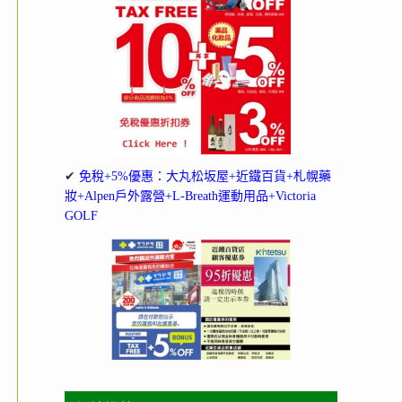
✔
免稅+5%優惠：大丸松坂屋+近鐵百貨+札幌藥
妝+Alpen戶外露營+L-Breath運動用品+Victoria
GOLF