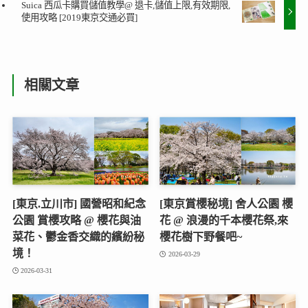
Suica 西瓜卡購買儲值教學@ 退卡,儲值上限,有效期限,
使用攻略 [2019東京交通必買]
相關文章
[東京.立川市] 國營昭和紀念
[東京賞櫻秘境] 舍人公園 櫻
公園 賞櫻攻略 @ 櫻花與油
花 @ 浪漫的千本櫻花祭,來
菜花、鬱金香交織的繽紛秘
櫻花樹下野餐吧~
境！
2026-03-29
2026-03-31