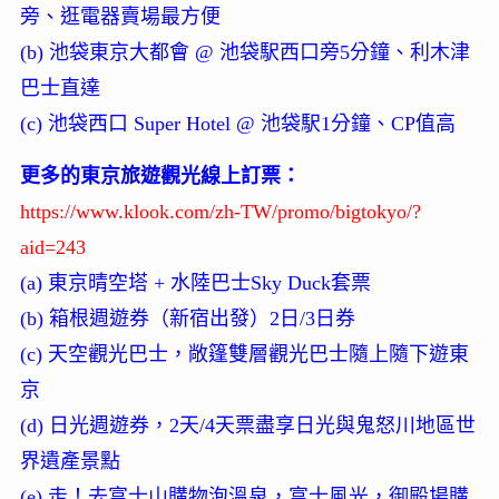
旁、逛電器賣場最方便
(b) 池袋東京大都會 @ 池袋駅西口旁5分鐘、利木津
巴士直達
(c) 池袋西口 Super Hotel @ 池袋駅1分鐘、CP值高
更多的東京旅遊觀光線上訂票：
https://www.klook.com/zh-TW/promo/bigtokyo/?
aid=243
(a) 東京晴空塔 + 水陸巴士Sky Duck套票
(b) 箱根週遊券（新宿出發）2日/3日券
(c) 天空觀光巴士，敞篷雙層觀光巴士隨上隨下遊東
京
(d) 日光週遊券，2天/4天票盡享日光與鬼怒川地區世
界遺產景點
(e) 走！去富士山購物泡溫泉，富士風光，御殿場購