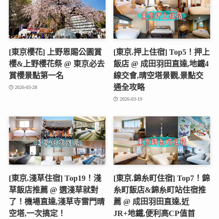
[東京櫻花] 上野恩賜公園賞
[東京.押上住宿] Top5！押上
櫻&上野櫻花祭 @ 東京必去
飯店 @ 成田羽田直達,地鐵4
賞櫻景點第一名
線交會,晴空塔景觀,景點交
通全攻略
2026-03-28
2026-03-19
[東京.淺草住宿] Top19！淺
[東京.錦糸町住宿] Top7！錦
草飯店推薦 @ 選淺草就對
糸町飯店&錦糸町站住宿推
了！機場直達,淺草寺雷門晴
薦 @ 成田羽田直達,近
空塔,一次搞定！
JR+地鐵,便利高CP值首