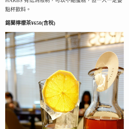
HARBS 有低消限制，可以不點蛋糕，但一人一定要
點杯飲料。
錫蘭檸檬茶¥650(含稅)