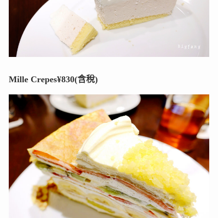
Mille Crepes¥830(含稅)