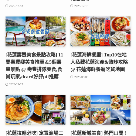
2025-12-13
2025-12-13
[花蓮壽豐美食景點攻略] 11
[花蓮海鮮餐廳] Top10在地
間壽豐鄉美食推薦＆5個壽
人私藏花蓮海產&熱炒攻略
豐景點 @ 壽豐排隊美食,食
@ 花蓮海鮮餐廳吃貨地圖
尚玩家,dcard好評ptt推薦
2025-09-05
2025-12-12
[花蓮拉麵必吃] 定置漁場三
[花蓮新城美食] 熱門11間！