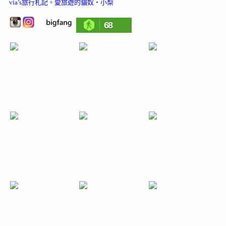
via’s旅行札記
。
愛旅遊的貓奴‧小梨
68