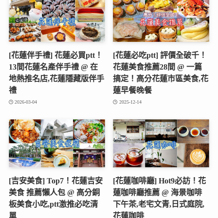
[花蓮伴手禮] 花蓮必買ptt！
[花蓮必吃ptt] 評價全破千！
13間花蓮名產伴手禮 @ 在
花蓮美食推薦28間 @ 一篇
地熱推名店,花蓮隱藏版伴手
搞定！高分花蓮市區美食,花
禮
蓮早餐晚餐
2026-03-04
2025-12-14
[吉安美食] Top7！花蓮吉安
[花蓮咖啡廳] Hot9必訪！花
美食 推薦懶人包 @ 高分銅
蓮咖啡廳推薦 @ 海景咖啡
板美食小吃,ptt激推必吃清
下午茶,老宅文青,日式庭院,
單
花蓮咖啡