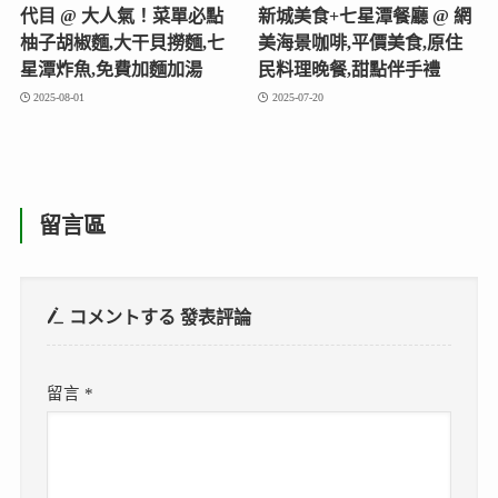
代目 @ 大人氣！菜單必點
新城美食+七星潭餐廳 @ 網
柚子胡椒麵,大干貝撈麵,七
美海景咖啡,平價美食,原住
星潭炸魚,免費加麵加湯
民料理晚餐,甜點伴手禮
2025-08-01
2025-07-20
留言區
コメントする
發表評論
留言
*