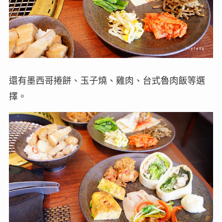
還有墨西哥捲餅、玉子燒、雞肉、台式魯肉飯等選
擇。