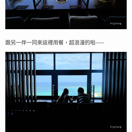
跟另一伴一同來這裡用餐，超浪漫的啦~~~