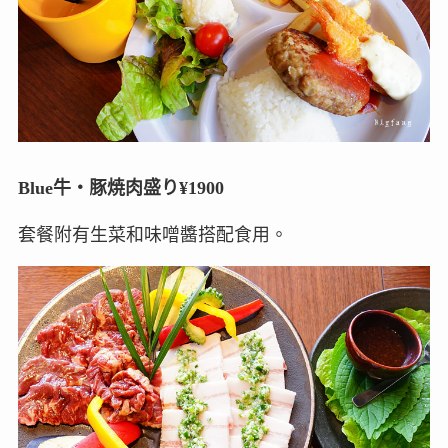
Blue牛・豚焼肉盛り¥1900
套餐附有生菜和味噌醬搭配食用。