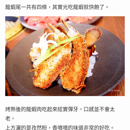
龍蝦尾一共有四條，其實光吃龍蝦就快飽了。
烤熟後的龍蝦肉吃起來結實彈牙，口感並不會太
老，
上方灑的是孜然粉，香噴噴的味道非常的好吃。