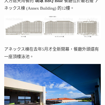
大方這天用餐的
琉球 BBQ Blue
餐廳位於最右邊 ア
ネックス棟 (Annex Building) 的12樓。
アネックス棟在去年5月才全新開幕，餐廳外頭還有
一座頂樓泳池。