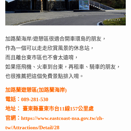
加路蘭海岸/遊憩區很適合開車環島的朋友，
作為一個可以走走欣賞風景的休息站，
而且離台東市區也不會太遠唷，
如果搭飛機、火車到台東，再租車、騎車的朋友，
也很推薦把這個免費景點排入唷。
加路蘭遊憩區(加路蘭海岸)
電話：089-281-530
地址： 臺東縣臺東市台11線157公里處
官網：https://www.eastcoast-nsa.gov.tw/zh-
tw/Attractions/Detail/28