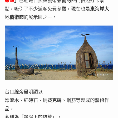
憩區
」已經是自然與藝術兼備的熱門拍照打卡景
點，吸引了不少遊客免費參觀，現在也是
東海岸大
地藝術節
的展示區之一。
台11線旁最明顯以
漂流木、紅磚石、馬賽克磚、鋼筋等製成的藝術作
品，
名稱為「艷陽下的綻放」，