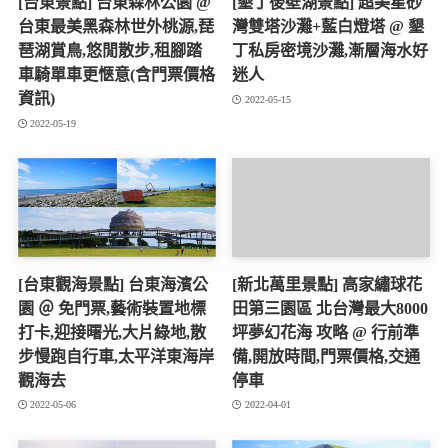
[台東景點] 台東森林公園 @
[墾丁後壁湖景點] 超美星砂
台東最美黑森林世外桃源,琵
灣雙塔沙灘+藍白燈塔 @ 墾
琶湖賞鳥,悠閒散步,租腳踏
丁私房密境沙灘,漸層海水好
車騎單車更愜意(含門票價格
迷人
資訊)
2022-05-15
2022-05-19
[台東觀海景點] 台東海濱公
[新北萬里景點] 高家繡球花
園 ＠ 免門票,藝術裝置地標
田第三園區 北台灣最大8000
打卡,迎接曙光,大片綠地,散
坪夢幻花海 攻略 @ 行前準
步慢跑自行車,太平洋東海岸
備,開放時間,門票價格,交通
觀海去
停車
2022-05-06
2022-04-01