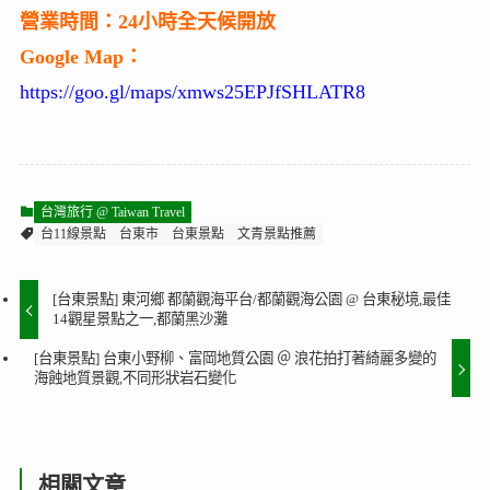
營業時間：24小時全天候開放
Google Map：
https://goo.gl/maps/xmws25EPJfSHLATR8
台灣旅行 @ Taiwan Travel
台11線景點
台東市
台東景點
文青景點推薦
[台東景點] 東河鄉 都蘭觀海平台/都蘭觀海公園 @ 台東秘境,最佳
14觀星景點之一,都蘭黑沙灘
[台東景點] 台東小野柳、富岡地質公園 ＠ 浪花拍打著綺麗多變的
海蝕地質景觀,不同形狀岩石變化
相關文章