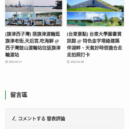
[旗津西子灣] 搭旗津渡輪逛
[台東景點] 台東大學圖書資
旗津老街,天后宮,吃海鮮 @
訊館 @ 特色金字塔綠建築
西子灣鼓山渡輪站往返旗津
伴湖畔、天氣好時很適合走
輪渡站
走拍照打卡
2022-02-27
2022-01-08
留言區
コメントする
發表評論