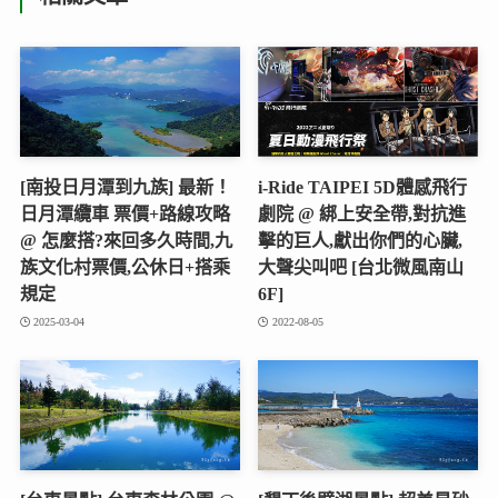
[南投日月潭到九族] 最新！
i-Ride TAIPEI 5D體感飛行
日月潭纜車 票價+路線攻略
劇院 @ 綁上安全帶,對抗進
@ 怎麼搭?來回多久時間,九
擊的巨人,獻出你們的心臟,
族文化村票價,公休日+搭乘
大聲尖叫吧 [台北微風南山
規定
6F]
2025-03-04
2022-08-05