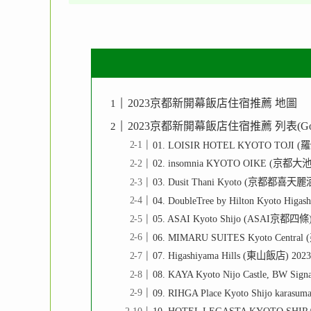
2023京都新開幕飯店住宿推薦 地圖
2023京都新開幕飯店住宿推薦 列表(Googl
01. LOISIR HOTEL KYOTO TO
02. insomnia KYOTO OIKE (
03. Dusit Thani Kyoto (京都都喜
04. DoubleTree by Hilton Kyo
05. ASAI Kyoto Shijo (ASAI京都
06. MIMARU SUITES Kyoto Centra
07. Higashiyama Hills (東山飯店) 
08. KAYA Kyoto Nijo Castle, BW Sig
09. RIHGA Place Kyoto Shijo