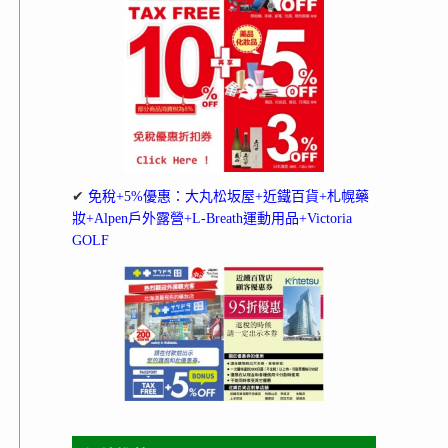
✔
免稅+5%優惠：大丸松坂屋+近鐵百貨+札幌藥
妝+Alpen戶外露營+L-Breath運動用品+Victoria
GOLF