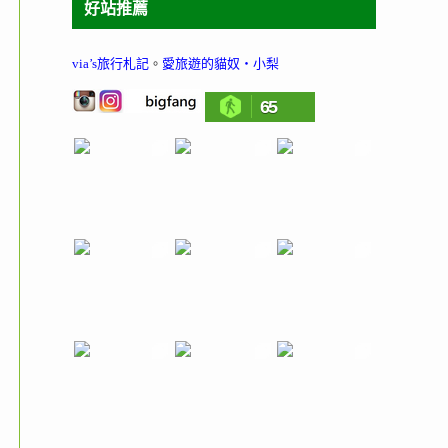
好站推薦
via’s旅行札記
。
愛旅遊的貓奴‧小梨
65