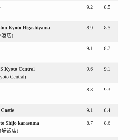
o
9.2
8.5
lton Kyoto Higashiyama
8.9
8.5
酒店)
9.1
8.7
Kyoto Centra
l
9.6
9.1
o Central)
8.8
9.3
Castle
9.1
8.4
o Shijo karasuma
8.7
8.6
場飯店)