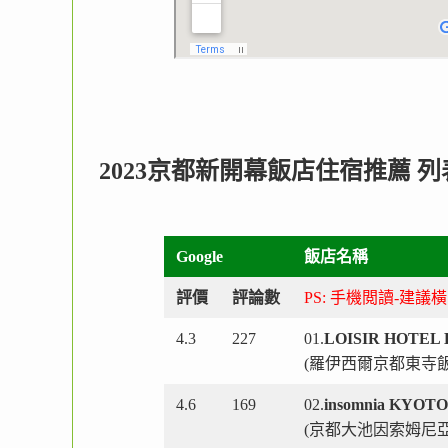
2023京都新開幕飯店住宿推薦 列表(Go
Google
飯店名稱
評價
評論數
PS: 手機閲讀-建議
4.3
227
01.
LOISIR HOTEL 
(羅伊西爾京都東寺飯
4.6
169
02.
insomnia KYOT
(京都大池因索姆尼亞