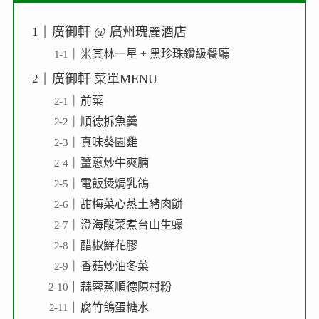
廣御軒 @ 廣州瑰麗酒店
米其林一星 + 黑珍珠鑽級餐廳
廣御軒 菜單MENU
前菜
順德拆魚羹
真味葵園雞
薑蔥炒牛爽腩
電飯煲焗乳鴿
甜梅菜心蒸土豬肉餅
澄海酸菜煮台山生蠔
醋椒鮮花膠
香菇炒油冬菜
蒜蓉蒸順德陳村粉
腐竹鴿蛋糖水