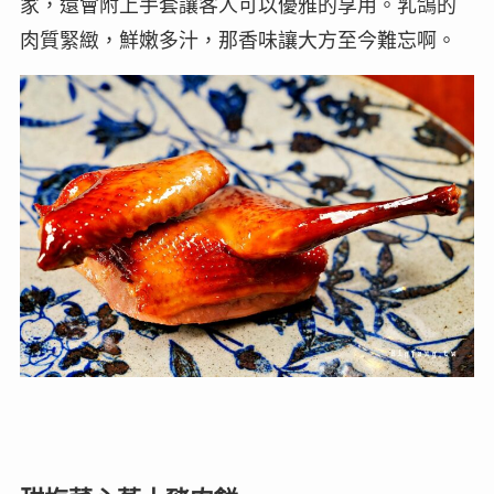
家，還會附上手套讓客人可以優雅的享用。乳鴿的
肉質緊緻，鮮嫩多汁，那香味讓大方至今難忘啊。