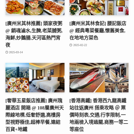
[廣州米其林推薦] 頭家夜粥
[廣州米其林食記] 腰記飯店
@ 銷魂滷水,生醃,老菜脯粥,
@ 經典粵菜餐廳,懷舊美食,
海鮮,炒鵝腸,天河區熱門宵
在地地方菜色
夜
2025-02-22
2025-03-14
[奢華五星飯店推薦] 廣州瑰
[香港高鐵] 香港西九龍高鐵
麗酒店 開箱 @ 108層廣州天
站往返廣州 搭乘攻略 ＠ 票
際線地標,低奢舒適,高樓房
價時刻表,交通,行李限制,一
型視野極佳,超棒早餐,連結
地兩檢入境過關,商務一等二
百貨+地鐵
等座位