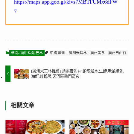
https://maps.app.goo.gl/kivs7MBTFUMx6dFW
7
華南-海南,珠海,桂林
中國 廣州
廣州米其林
廣州美食
廣州自由行
[廣州米其林推薦] 頭家夜粥 @ 銷魂滷水,生醃,老菜脯粥,
海鮮,炒鵝腸,天河區熱門宵夜
相關文章