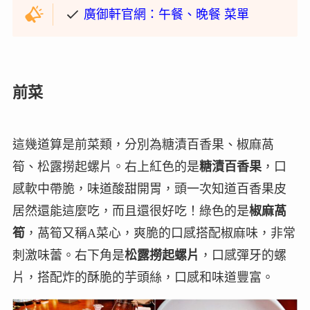
廣御軒官網：午餐、晚餐 菜單
前菜
這幾道算是前菜類，分別為糖漬百香果、椒麻萵
筍、松露撈起螺片。右上紅色的是
糖漬百香果
，口
感軟中帶脆，味道酸甜開胃，頭一次知道百香果皮
居然還能這麼吃，而且還很好吃！綠色的是
椒麻萵
筍
，萵筍又稱A菜心，爽脆的口感搭配椒麻味，非常
刺激味蕾。右下角是
松露撈起螺片
，口感彈牙的螺
片，搭配炸的酥脆的芋頭絲，口感和味道豐富。