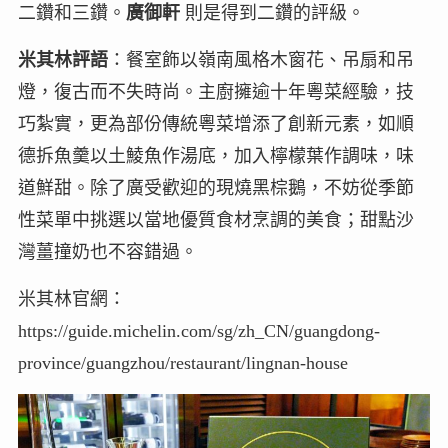
二鑽和三鑽。
廣御軒
則是得到二鑽的評級。
米其林評語
：餐室飾以嶺南風格木窗花、吊扇和吊
燈，復古而不失時尚。主廚擁逾十年粵菜經驗，技
巧紮實，更為部份傳統粵菜增添了創新元素，如順
德拆魚羹以土鯪魚作湯底，加入檸檬葉作調味，味
道鮮甜。除了廣受歡迎的現燒黑棕鵝，不妨從季節
性菜單中挑選以當地優質食材烹調的美食；甜點沙
灣薑撞奶也不容錯過。
米其林官網：
https://guide.michelin.com/sg/zh_CN/guangdong-
province/guangzhou/restaurant/lingnan-house