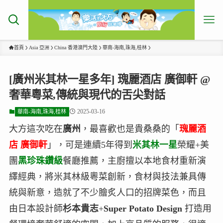
首頁
Asia 亞洲
China 香港澳門大陸
華南-海南,珠海,桂林
[廣州米其林一星多年] 瑰麗酒店 廣御軒 @
奢華粵菜,傳統與現代的舌尖對話
2025-03-16
華南-海南,珠海,桂林
大方這次吃在
廣州
，最喜歡也是貴桑桑的「
瑰麗酒
店 廣御軒
」，可是連續5年得到
米其林一星
榮耀+美
團
黑珍珠鑽級
餐廳推薦，主廚擅以本地食材重新演
繹經典，將米其林級粵菜創新，食材與技法兼具傳
統與新意，造就了不少膾炙人口的招牌菜色，而且
由日本設計師
杉本貴志
+
Super Potato Design
打造用