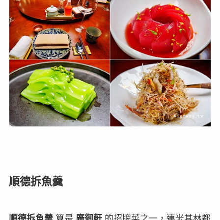
順德拆魚羹
順德拆魚羹
算是
廣御軒
的招牌菜之一，連米其林都