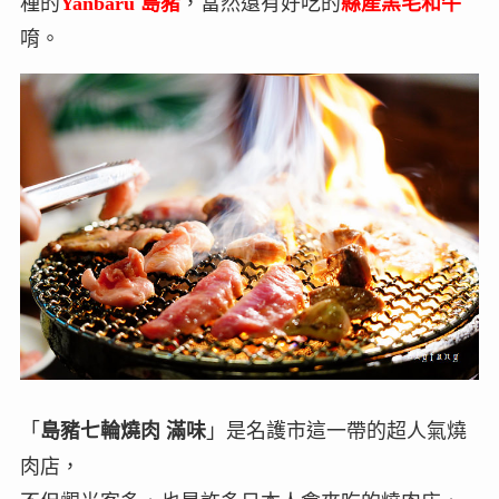
種的
Yanbaru 島豬
，當然還有好吃的
縣產黑毛和牛
唷。
「
島豬七輪燒肉 滿味
」是名護市這一帶的超人氣燒
肉店，