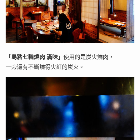
「
島豬七輪燒肉 滿味
」使用的是炭火燒肉，
一旁還有不斷燒得火紅的炭火。