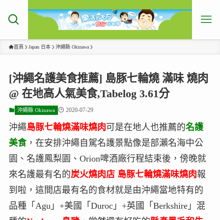
首頁
Japan 日本
沖繩縣 Okinawa
[沖繩名護美食推薦] 島豚七輪燒 滿味 燒肉
@ 在地高人氣美食,Tabelog 3.61分
2020-07-29
沖繩縣 Okinawa
沖繩
島豚七輪燒滿味燒肉
可是在地人也推薦的
名護
美食
，在安排沖繩自駕名護景點像是部瀨名海中公
園、名護鳳梨園、Orion啤酒廠行程結束後，傍晚就
來名護最有名的
炭火燒肉店
島豚七輪燒滿味燒肉
報
到啦，這間店最有名的食材就是由沖繩當地特有的
品種「Agu」+美國「Duroc」+英國「Berkshire」混