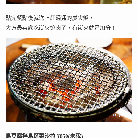
點完餐點後就送上紅通通的炭火爐，
大方最喜歡吃炭火燒肉了，有炭火就是加分！
島豆腐拌島蔬菜沙拉 ¥850(未稅)