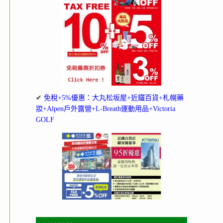
✔
免稅+5%優惠：大丸松坂屋+近鐵百貨+札幌藥
妝+Alpen戶外露營+L-Breath運動用品+Victoria
GOLF