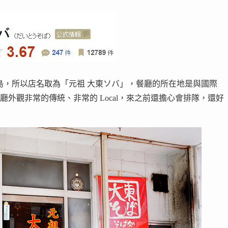
島，所以店名取為「元祖 大東ソバ」，餐廳的所在地是與國際
」上，餐廳外觀非常的傳統、非常的 Local，來之前還擔心會排隊，還好