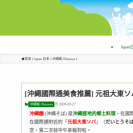
Japa
首頁
Japan 日本
沖繩縣 Okinawa
[沖繩國際通美食推薦] 元祖大東ソ
2020-03-27
沖繩縣 Okinawa
沖繩麵
(沖繩そば) 是
沖繩道地的鄉土料理
，在國
在國際通附近的「
元祖大東ソバ
」（
だいとうそ
空，第二次就中午來報到啦。