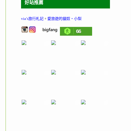
好站推薦
via’s旅行札記
。
愛旅遊的貓奴‧小梨
66