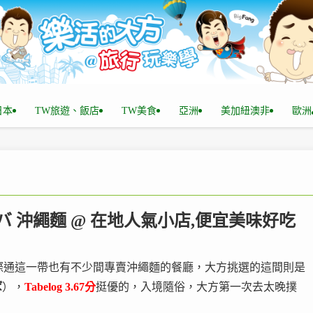
n日本
TW旅遊、飯店
TW美食
亞洲
美加紐澳非
歐洲
バ 沖繩麵 @ 在地人氣小店,便宜美味好吃
際通這一帶也有不少間專賣沖繩麵的餐廳，大方挑選的這間則是
ば
），
Tabelog 3.67分
挺優的，入境隨俗，大方第一次去太晚撲