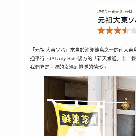
「元祖 大東ソバ」來自於沖繩離島之一的南大東
通平行、JAL city Hotel後方的「新天堂通
我們算是幸運的沒遇到排隊的情形。