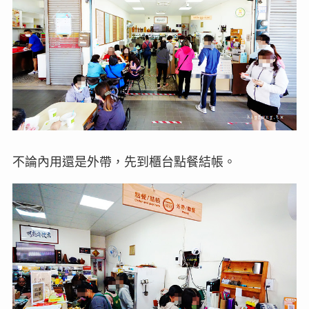
不論內用還是外帶，先到櫃台點餐結帳。