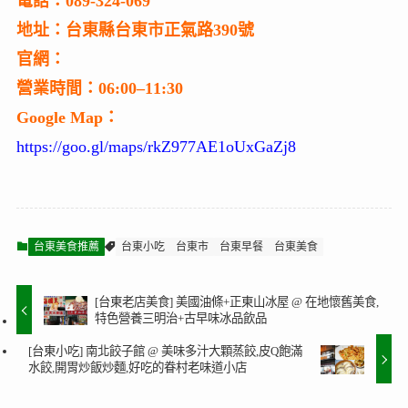
電話：089-324-069
地址：台東縣台東市正氣路390號
官網：
營業時間：06:00–11:30
Google Map：
https://goo.gl/maps/rkZ977AE1oUxGaZj8
台東美食推薦
台東小吃
台東市
台東早餐
台東美食
[台東老店美食] 美國油條+正東山冰屋 @ 在地懷舊美食,
特色營養三明治+古早味冰品飲品
[台東小吃] 南北餃子館 @ 美味多汁大顆蒸餃,皮Q飽滿
水餃,開胃炒飯炒麵,好吃的眷村老味道小店