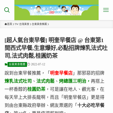
首頁
TW 台灣美食
台東美食推薦
[超人氣台東早餐] 明奎早餐店 @ 台東第1
間西式早餐,生意爆好,必點招牌煉乳法式吐
司,法式肉鬆,桂圓奶茶
2022-07-12
台東美食推薦
說到台東早餐推薦，「
明奎早餐店
」那邪惡的招牌
煉乳法式吐司
、
法式肉鬆
、
烤總匯三明治，
再搭上
一杯香醇的
桂圓奶茶
，可是讓在地人、觀光客，在
每天早上大排長龍啊，而且「明奎早餐店」更是得
到由台東縣政府舉辦、網友票選的「
十大必吃早餐