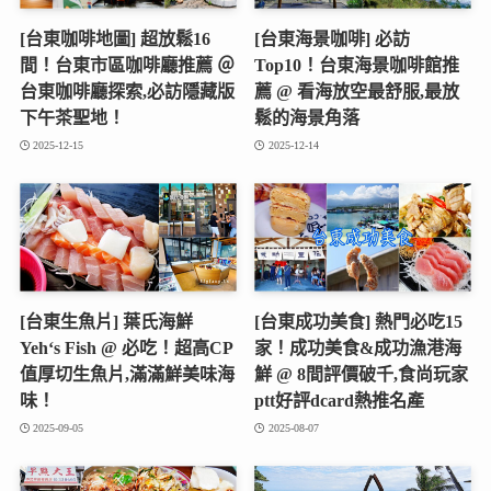
[台東咖啡地圖] 超放鬆16
[台東海景咖啡] 必訪
間！台東市區咖啡廳推薦 ＠
Top10！台東海景咖啡館推
台東咖啡廳探索,必訪隱藏版
薦 @ 看海放空最舒服,最放
下午茶聖地！
鬆的海景角落
2025-12-15
2025-12-14
[台東生魚片] 葉氏海鮮
[台東成功美食] 熱門必吃15
Yeh‘s Fish @ 必吃！超高CP
家！成功美食&成功漁港海
值厚切生魚片,滿滿鮮美味海
鮮 @ 8間評價破千,食尚玩家
味！
ptt好評dcard熱推名產
2025-09-05
2025-08-07