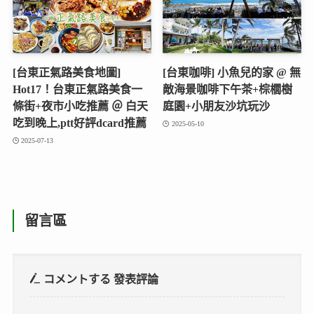
[台東正氣路美食地圖]
[台東咖啡] 小魚兒的家 @ 無
Hot17！台東正氣路美食一
敵海景咖啡下午茶+棕櫚樹
條街+夜市小吃推薦 ＠ 白天
庭園+小朋友沙坑玩沙
吃到晚上,ptt好評dcard推薦
2025-05-10
2025-07-13
留言區
コメントする
發表評論