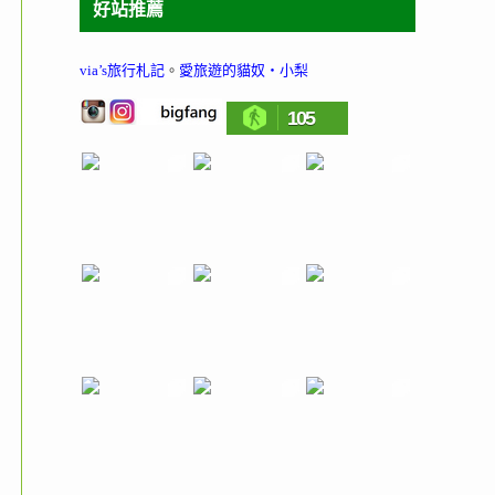
好站推薦
via’s旅行札記
。
愛旅遊的貓奴‧小梨
105