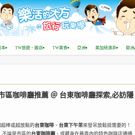
n日本
TW旅遊、飯店
TW美食
亞洲
美加紐澳非
歐洲
東市區咖啡廳推薦 ＠ 台東咖啡廳探索,必訪隱
間超棒或超放鬆的
台東咖啡
、
台東下午茶
來發呆放鬆挺需要的！
」不論是市區的
台東咖啡廳
、或藏身在巷弄內的特色咖啡店通通