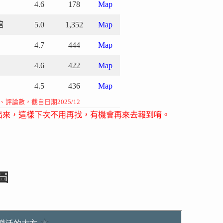
4.6
178
Map
館
5.0
1,352
Map
4.7
444
Map
4.6
422
Map
4.5
436
Map
價、評論數，截自日期2025/12
出來，這樣下次不用再找，有機會再來去報到唷。
圖