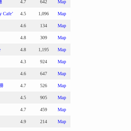
廳
4.7
642
Map
 Cafe’
4.5
1,096
Map
4.6
134
Map
4.8
309
Map
e
4.8
1,195
Map
4.3
924
Map
4.6
647
Map
咖啡
4.7
526
Map
4.5
905
Map
4.7
459
Map
4.9
214
Map