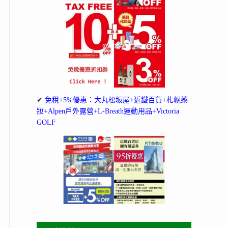
✔
免稅+5%優惠：大丸松坂屋+近鐵百貨+札幌藥
妝+Alpen戶外露營+L-Breath運動用品+Victoria
GOLF