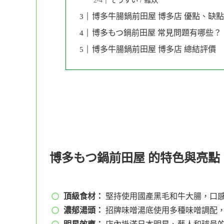
そうすい / 雜炊
博多牛腸鍋前田屋 博多店 優點、缺
博多もつ鍋前田屋 常見問題有哪些？
博多牛腸鍋前田屋 博多店 總結評價
博多もつ鍋前田屋 的特色與亮點
頂級食材：
堅持使用國產黑毛和牛大腸，口
濃郁湯頭：
招牌味噌湯底使用多種味噌調配