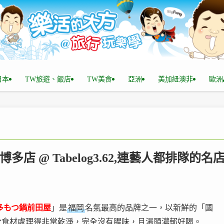
n日本
TW旅遊、飯店
TW美食
亞洲
美加紐澳非
歐洲
店 @ Tabelog3.62,連藝人都排隊的名
多もつ鍋前田屋
」是
福岡
名氣最高的品牌之一，以新鮮的「國
於食材處理得非常乾淨，完全沒有腥味，且湯頭濃郁好喝。