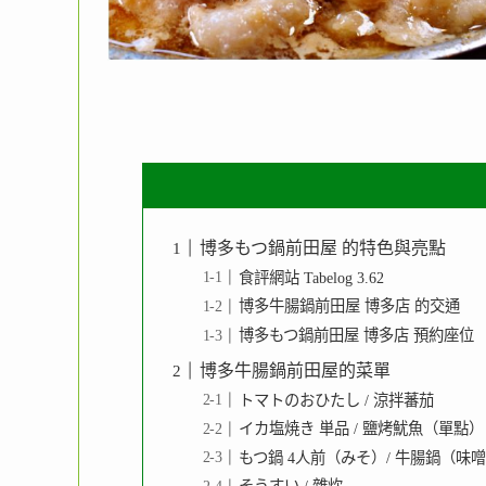
博多もつ鍋前田屋 的特色與亮點
食評網站 Tabelog 3.62
博多牛腸鍋前田屋 博多店 的交通
博多もつ鍋前田屋 博多店 預約座位
博多牛腸鍋前田屋的菜單
トマトのおひたし / 涼拌蕃茄
イカ塩焼き 単品 / 鹽烤魷魚（單點）
もつ鍋 4人前（みそ）/ 牛腸鍋（味