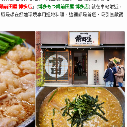
鍋前田屋 博多店
」(
博多もつ鍋前田屋 博多店
) 就在車站附近，
，還是想在舒適環境享用道地料理，這裡都是首選，吸引無數觀