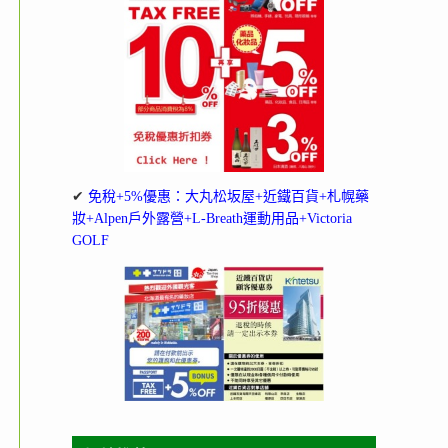
✔
免稅+5%優惠：大丸松坂屋+近鐵百貨+札幌藥
妝+Alpen戶外露營+L-Breath運動用品+Victoria
GOLF