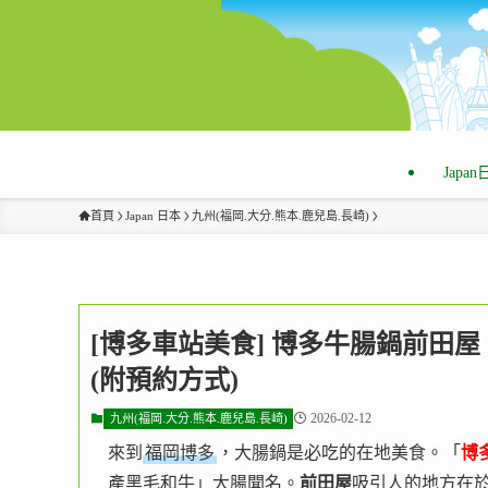
Japa
首頁
Japan 日本
九州(福岡.大分.熊本.鹿兒島.長崎)
[博多車站美食] 博多牛腸鍋前田屋 博多
(附預約方式)
2026-02-12
九州(福岡.大分.熊本.鹿兒島.長崎)
來到
福岡博多
，大腸鍋是必吃的在地美食。「
博
產黑毛和牛」大腸聞名。
前田屋
吸引人的地方在