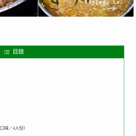
目錄
噌口味／4人份）