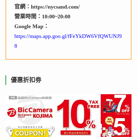
官網：https://nycsand.com/
營業時間：10:00~20:00
Google Map：
https://maps.app.goo.gl/fFeYkDW6VfQWUNJ9
8
優惠折扣劵