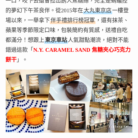
一口，咬下去還會拉出誘人焦糖絲，完全是螞蟻控
的夢幻下午茶良伴。從2015年在
大丸東京店
一樓登
場以來，一舉拿下
伴手禮排行榜冠軍
，還有抹茶、
蘋果等季節限定口味，包裝簡約有質感，送禮自吃
都滿分！想跟上
東京車站
人氣甜點潮流，絕對不能
錯過這款「
N.Y. CARAMEL SAND 焦糖夾心巧克力
餅干
」。