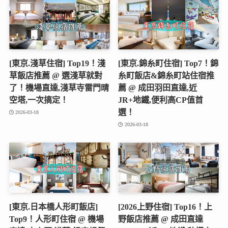
[東京.淺草住宿] Top19！淺
[東京.錦糸町住宿] Top7！錦
草飯店推薦 @ 選淺草就對
糸町飯店&錦糸町站住宿推
了！機場直達,淺草寺雷門晴
薦 @ 成田羽田直達,近
空塔,一次搞定！
JR+地鐵,便利高CP值首
選！
2026-03-18
2026-03-18
[東京.日本橋人形町飯店]
[2026上野住宿] Top16！上
Top9！人形町住宿 @ 機場
野飯店推薦 @ 成田直達