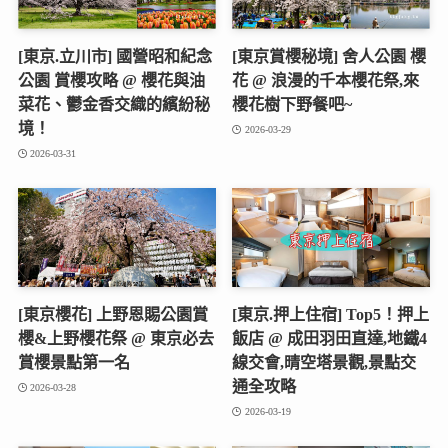
[東京.立川市] 國營昭和紀念
[東京賞櫻秘境] 舍人公園 櫻
公園 賞櫻攻略 @ 櫻花與油
花 @ 浪漫的千本櫻花祭,來
菜花、鬱金香交織的繽紛秘
櫻花樹下野餐吧~
境！
2026-03-29
2026-03-31
[東京櫻花] 上野恩賜公園賞
[東京.押上住宿] Top5！押上
櫻&上野櫻花祭 @ 東京必去
飯店 @ 成田羽田直達,地鐵4
賞櫻景點第一名
線交會,晴空塔景觀,景點交
通全攻略
2026-03-28
2026-03-19