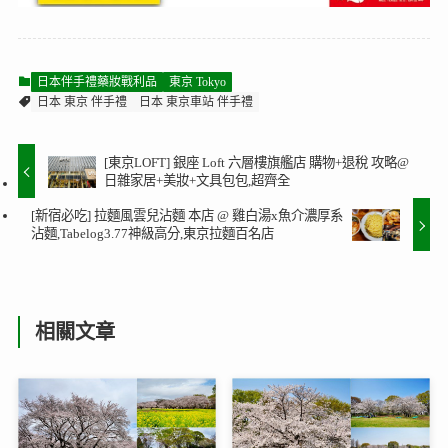
日本伴手禮藥妝戰利品
東京 Tokyo
日本 東京 伴手禮
日本 東京車站 伴手禮
[東京LOFT] 銀座 Loft 六層樓旗艦店 購物+退稅 攻略@
日雜家居+美妝+文具包包,超齊全
[新宿必吃] 拉麵風雲兒沾麵 本店 @ 雞白湯x魚介濃厚系
沾麵,Tabelog3.77神級高分,東京拉麵百名店
相關文章