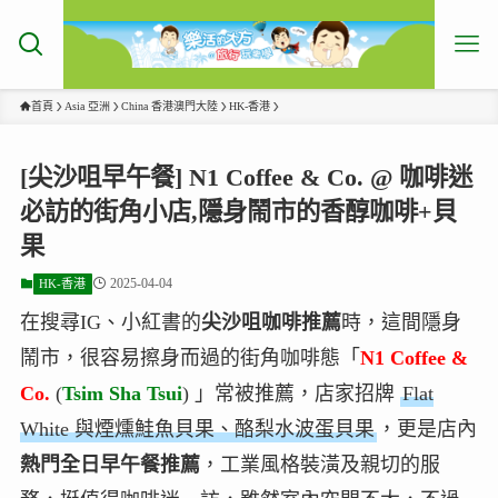
首頁
Asia 亞洲
China 香港澳門大陸
HK-香港
[尖沙咀早午餐] N1 Coffee & Co. @ 咖啡迷
必訪的街角小店,隱身鬧市的香醇咖啡+貝
果
2025-04-04
HK-香港
在搜尋IG、小紅書的
尖沙咀咖啡推薦
時，這間隱身
鬧市，很容易擦身而過的街角咖啡態「
N1 Coffee &
Co.
(
Tsim Sha Tsui
) 」常被推薦，店家招牌
Flat
White 與煙燻鮭魚貝果、酪梨水波蛋貝果
，更是店內
熱門全日早午餐推薦
，工業風格裝潢及親切的服