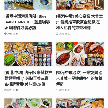
[香港中環海景咖啡] Blue
[香港中環] 美心皇宮 大會堂
Bottle Coffee IFC 藍瓶咖啡
@ 傳統推車飲茶全紀錄,在
@ 咖啡愛好者必訪
地人也愛的飲茶地標
2026-03-14
2026-03-12
[香港.中環] 沾仔記 米其林推
[香港中環必吃] 一樂燒鵝 @
薦雲吞麵 @ 必點至尊三寶
米其林一星連續多年的燒鵝
＆招牌雲吞,美味高CP值
傳奇
2026-03-10
2026-03-08