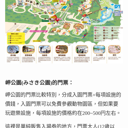
岬公園(みさき公園)的門票：
岬公園的門票比較特別，分成入園門票+每項設施的
價錢，入園門票可以免費參觀動物園區，但如果要
玩遊樂設施，每項設施的價格約在200~500円左右。
這裡是單純販售入場券的地方，門票大人(12歲以