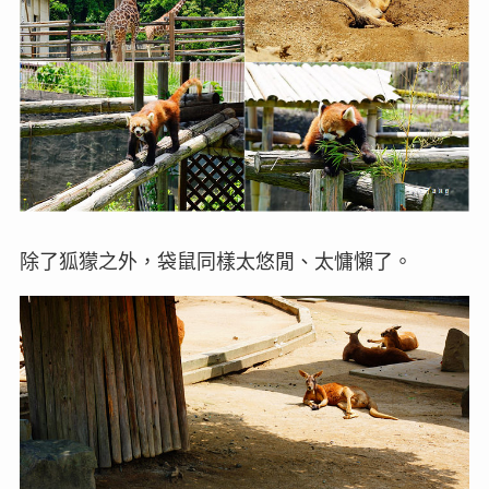
除了狐獴之外，袋鼠同樣太悠閒、太慵懶了。