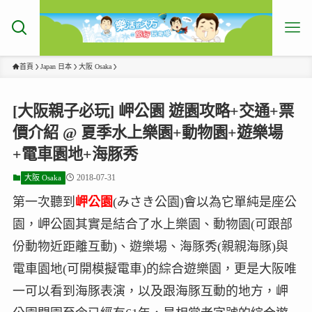
首頁
Japan 日本
大阪 Osaka
[大阪親子必玩] 岬公園 遊園攻略+交通+票
價介紹 @ 夏季水上樂園+動物園+遊樂場
+電車園地+海豚秀
2018-07-31
大阪 Osaka
第一次聽到
岬公園
(みさき公園)會以為它單純是座公
園，岬公園其實是結合了水上樂園、動物園(可跟部
份動物近距離互動)、遊樂場、海豚秀(親親海豚)與
電車園地(可開模擬電車)的綜合遊樂園，更是大阪唯
一可以看到海豚表演，以及跟海豚互動的地方，岬