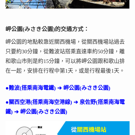
岬公園(みさき公園)的交通方式：
岬公園的地點較靠近關西機場，從關西機場站過去
只要約30分鐘，從難波站搭乘直達車約50分鐘，離
和歌山市則是約15分鐘，可以將岬公園跟和歌山排
在一起，安排在行程中第1天，或是行程最後1天。
●難波(搭乘南海電鐵) ➔ 岬公園(みさき公園)
●關西空港(搭乘南海空港線) ➔ 泉佐野(搭乘南海電
鐵) ➔ 岬公園(みさき公園)