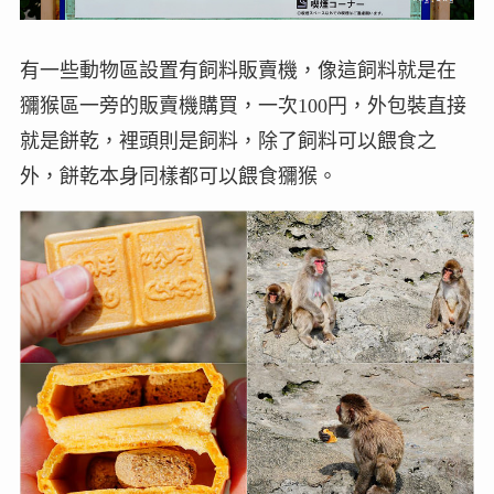
有一些動物區設置有飼料販賣機，像這飼料就是在
獼猴區一旁的販賣機購買，一次100円，外包裝直接
就是餅乾，裡頭則是飼料，除了飼料可以餵食之
外，餅乾本身同樣都可以餵食獼猴。