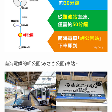
南海電鐵的岬公園(みさき公園)車站。