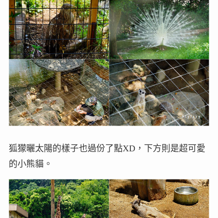
狐獴曬太陽的樣子也過份了點XD，下方則是超可愛
的小熊貓。