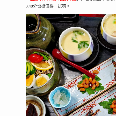
3.48分也挺值得一試唷。