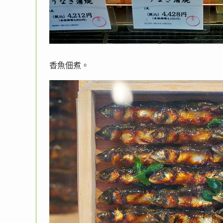
香魚佃煮。