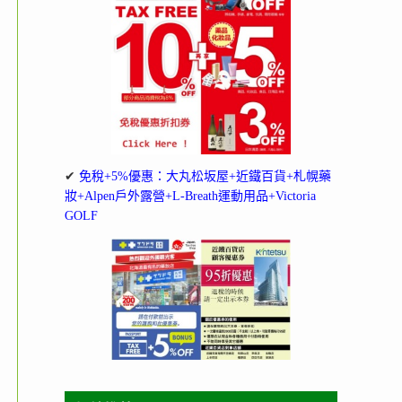
✔
免稅+5%優惠：大丸松坂屋+近鐵百貨+札幌藥
妝+Alpen戶外露營+L-Breath運動用品+Victoria
GOLF