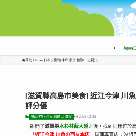
Japa
首頁
Japan 日本
關西(神戶.奈良.和歌山.滋賀)
[滋賀縣高島市美食] 近江今津 川
評分優
2023-03-25
關西(神戶.奈良.和歌山.滋賀)
離開了
滋賀縣
水杉林蔭大道
之後，找到同樣位於
「
近江今津 川魚の西友本店
」料理專賣店；沒想到