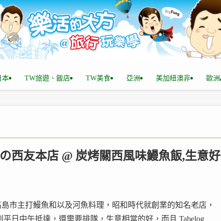
n日本
TW旅遊、飯店
TW美食
亞洲
美加紐澳非
歐洲
魚の西友本店 @ 炭烤關西風味鰻魚飯,生意好
高島市主打鰻魚和以及河魚料理，昭和時代就創業的知名老店，
平日中午抵達，還需要排隊，生意相當的好，而且 Tabelog