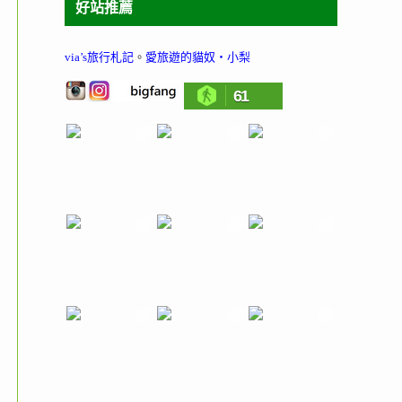
好站推薦
via’s旅行札記
。
愛旅遊的貓奴‧小梨
61