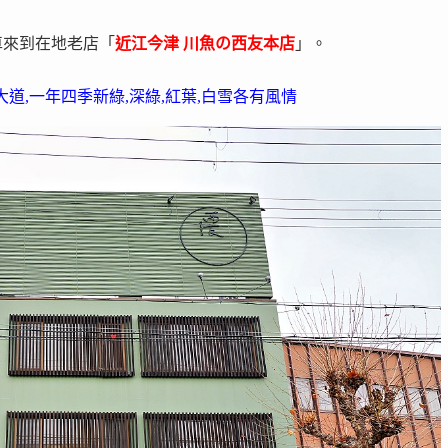
車來到在地老店「
近江今津 川魚の西友本店
」。
大道,一年四季新綠,深綠,紅葉,白雪各有風情