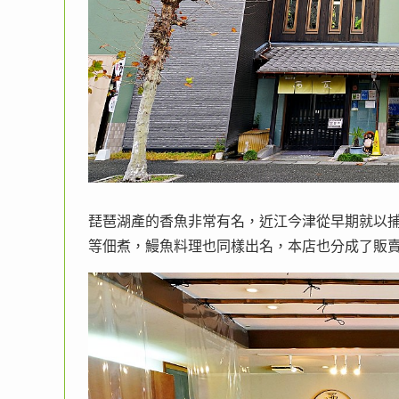
琵琶湖產的香魚非常有名，近江今津從早期就以
等佃煮，鰻魚料理也同樣出名，本店也分成了販