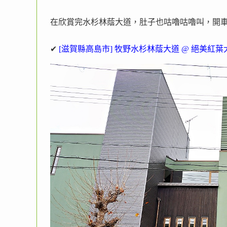
在欣賞完水杉林蔭大道，肚子也咕嚕咕嚕叫，開
✔
[滋賀縣高島市] 牧野水杉林蔭大道 @ 絕美紅葉