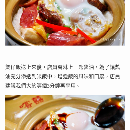
煲仔飯送上來後，店員會淋上一匙醬油，為了讓醬
油充分滲透到米飯中，增強飯的風味和口感，店員
建議我們大約等個3分鐘再享用。