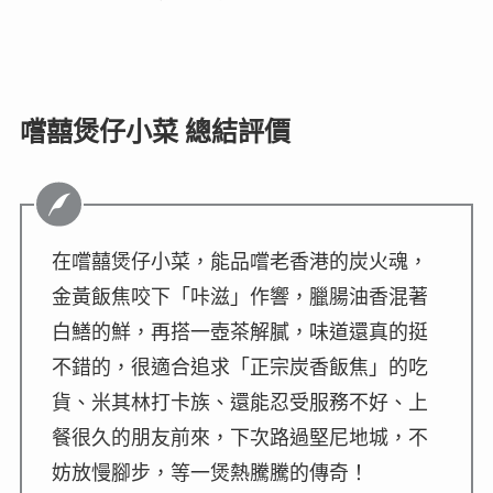
嚐囍煲仔小菜 總結評價
在嚐囍煲仔小菜，能品嚐老香港的炭火魂，
金黃飯焦咬下「咔滋」作響，臘腸油香混著
白鱔的鮮，再搭一壺茶解膩，味道還真的挺
不錯的，很適合追求「正宗炭香飯焦」的吃
貨、米其林打卡族、還能忍受服務不好、上
餐很久的朋友前來，下次路過堅尼地城，不
妨放慢腳步，等一煲熱騰騰的傳奇！