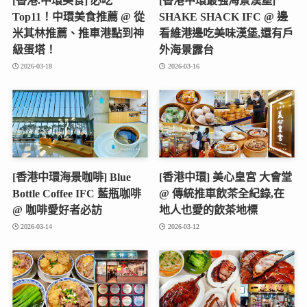
[香港.中環美食] 必吃
[香港中環最強海景漢堡]
Top11！中環美食推薦 @ 從
SHAKE SHACK IFC @ 邊
米其林推薦、推車港點到神
看維港邊吃美味漢堡,還有戶
級蛋塔！
外海景露台
2026-03-18
2026-03-16
[香港中環海景咖啡] Blue
[香港中環] 美心皇宮 大會堂
Bottle Coffee IFC 藍瓶咖啡
@ 傳統推車飲茶全紀錄,在
@ 咖啡愛好者必訪
地人也愛的飲茶地標
2026-03-14
2026-03-12