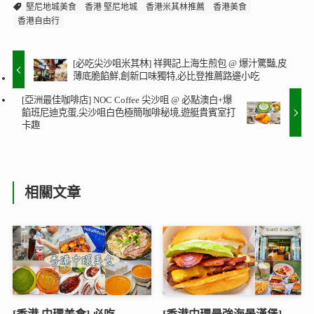
堅尼地城美食
香港 堅尼地城
香港米其林推薦
香港美食
香港自由行
[必吃尖沙咀米其林] 祥興記上海生煎包 @ 爆汁驚豔,皮
薄底脆餡鮮,創新口味獨特,必比登推薦路邊小吃
[亞洲最佳咖啡店] NOC Coffee 尖沙咀 @ 必點澳白+爆
餡班尼迪克蛋,尖沙咀白色極簡咖啡秘境,遊艇貴賓室打
卡趣
相關文章