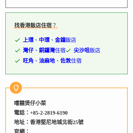
找香港飯店住宿
？
上環
、
中環
、
金鐘
飯店
灣仔
、
銅鑼灣
住宿
尖沙咀
飯店
旺角
、
油麻地
、
佐敦
住宿
嚐囍煲仔小菜
電話：+85-2-2819-6190
地址：香港堅尼地城北街25號
官網：