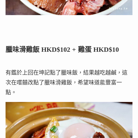
臘味滑雞飯 HKD$102 + 雞蛋 HKD$10
有鑑於上回在坤記點了臘味飯，結果越吃越鹹，這
次在嚐囍改點了臘味滑雞飯，希望味道能豐富一
點。