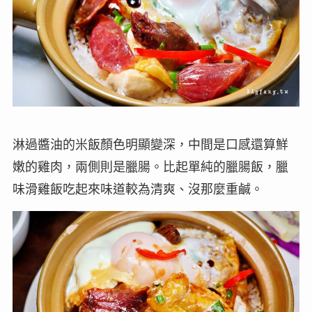
淋過醬油的米飯顏色明顯變深，中間是口感還算鮮
嫩的雞肉，兩側則是臘腸。比起單純的臘腸飯，臘
味滑雞飯吃起來味道較為清爽、沒那麼重鹹。