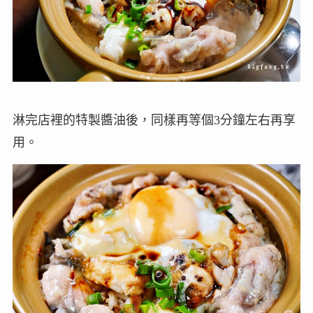
淋完店裡的特製醬油後，同樣再等個3分鐘左右再享
用。