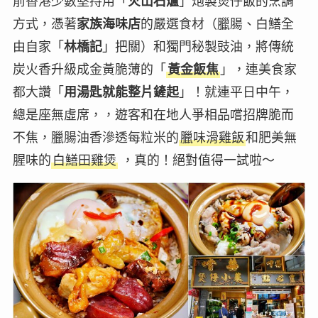
前香港少數堅持用「
火山石爐
」炮製煲仔飯的烹調
方式，憑著
家族海味店
的嚴選食材（臘腸、白鱔全
由自家「
林橋記
」把關）和獨門秘製豉油，將傳統
炭火香升級成金黃脆薄的「
黃金飯焦
」，連美食家
都大讚「
用湯匙就能整片鏟起
」！就連平日中午，
總是座無虛席，，遊客和在地人爭相品嚐招牌脆而
不焦，臘腸油香滲透每粒米的
臘味滑雞飯
和肥美無
腥味的
白鱔田雞煲
，真的！絕對值得一試啦～