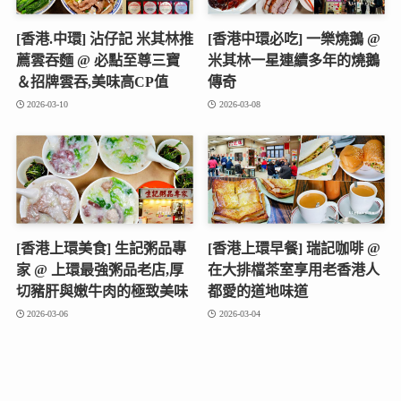
[香港.中環] 沾仔記 米其林推
[香港中環必吃] 一樂燒鵝 @
薦雲吞麵 @ 必點至尊三寶
米其林一星連續多年的燒鵝
＆招牌雲吞,美味高CP值
傳奇
2026-03-10
2026-03-08
[香港上環美食] 生記粥品專
[香港上環早餐] 瑞記咖啡 @
家 @ 上環最強粥品老店,厚
在大排檔茶室享用老香港人
切豬肝與嫩牛肉的極致美味
都愛的道地味道
2026-03-06
2026-03-04