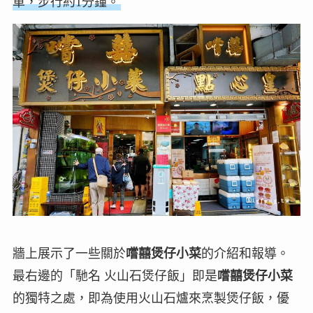
車，步行約1分鐘。
牆上展示了一些關於
嚐囍煲仔小菜
的介紹和報導。
最右邊的「馳名 火山石煲仔飯」即是
嚐囍煲仔小菜
的獨特之處，即為使用火山石爐來烹製煲仔飯，優