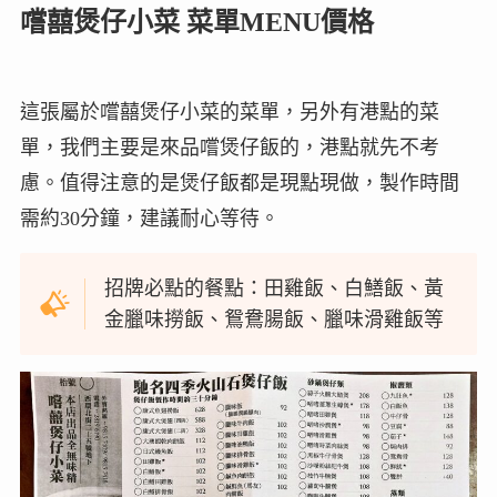
嚐囍煲仔小菜 菜單MENU價格
這張屬於嚐囍煲仔小菜的菜單，另外有港點的菜
單，我們主要是來品嚐煲仔飯的，港點就先不考
慮。值得注意的是煲仔飯都是現點現做，製作時間
需約30分鐘，建議耐心等待。
招牌必點的餐點：田雞飯、白鱔飯、黃
金臘味撈飯、鴛鴦腸飯、臘味滑雞飯等