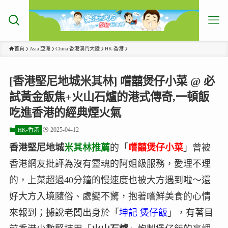
首頁
Asia 亞洲
China 香港澳門大陸
HK-香港
[香港堅尼地城米其林] 嚐囍煲仔小菜 @ 必
試黃金飯焦+火山石爐的港式傳奇,一頓飯
吃進香港的經典煙火氣
2025-04-12
HK-香港
香港堅尼地城
米其林推薦
的「
嚐囍煲仔小菜
」曾被
香港網友批評為沒有靈魂的阿姐級服務，愛理不理
的，上菜超過40分鐘的慢速度也被大方遇到啦～還
好大方入境隨俗、處變不驚，抱著嚐鮮美食的心情
來報到；據說老闆出身於「
坤記 煲仔飯
」，有著目