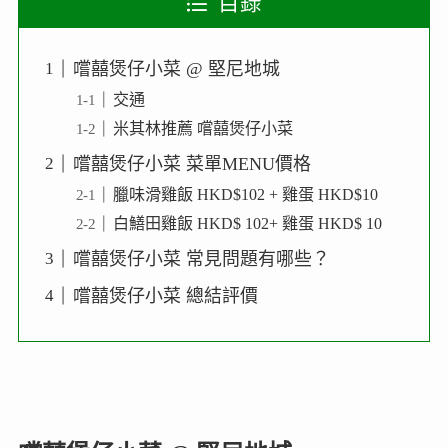
目錄
嚐囍煲仔小菜 @ 堅尼地城
交通
米其林推薦 嚐囍煲仔小菜
嚐囍煲仔小菜 菜單MENU價格
臘味滑雞飯 HKD$102 + 雞蛋 HKD$10
白鱔田雞飯 HKD$ 102+ 雞蛋 HKD$ 10
嚐囍煲仔小菜 常見問題有哪些？
嚐囍煲仔小菜 總結評價