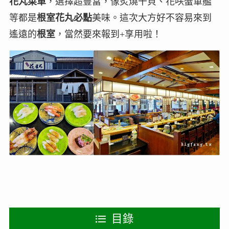
花丸菜單
，選擇超豐富，像炙燒干貝、花咲蟹軍艦
等都是
根室花丸必點
美味。這次大方好不容易來到
遙遠的
根室
，當然要來報到+享用啦！
目錄