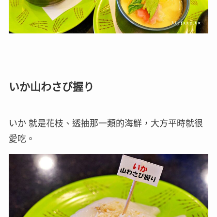
いか山わさび握り
いか 就是花枝、透抽那一類的海鮮，大方平時就很
愛吃。