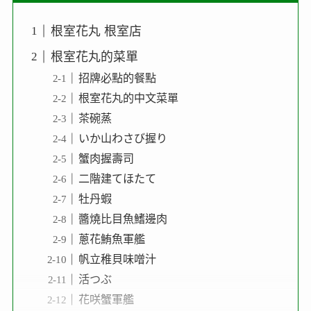
根室花丸 根室店
根室花丸的菜單
招牌必點的餐點
根室花丸的中文菜單
茶碗蒸
いか山わさび握り
蟹肉握壽司
二階建てほたて
牡丹蝦
醬燒比目魚鰭邊肉
蔥花鮪魚軍艦
帆立稚貝味噌汁
活つぶ
花咲蟹軍艦