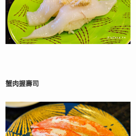
蟹肉握壽司