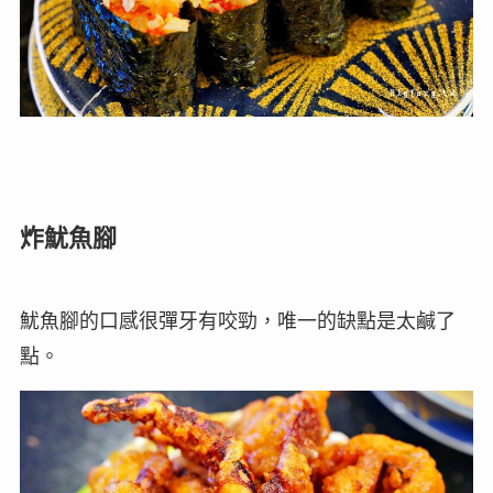
炸魷魚腳
魷魚腳的口感很彈牙有咬勁，唯一的缺點是太鹹了
點。