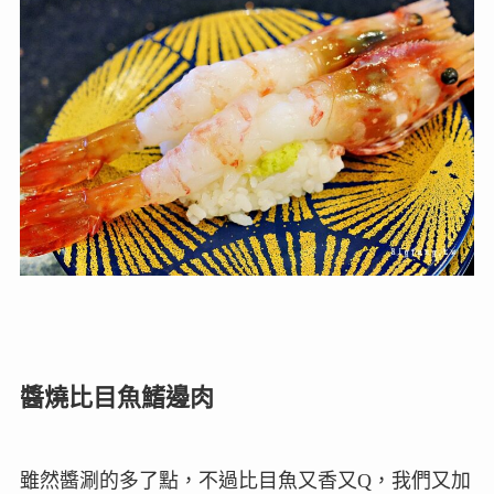
醬燒比目魚鰭邊肉
雖然醬涮的多了點，不過比目魚又香又Q，我們又加