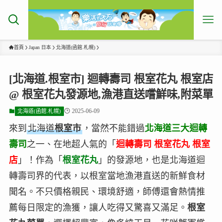
首頁
Japan 日本
北海道(函館.札幌)
[北海道.根室市] 迴轉壽司 根室花丸 根室店
@ 根室花丸發源地,漁港直送嚐鮮味,附菜單
2025-06-09
北海道(函館.札幌)
來到
北海道
根室市
，當然不能錯過
北海道三大迴轉
壽司
之一、在地超人氣的「
迴轉壽司 根室花丸 根室
店
」！作為「
根室花丸
」的發源地，也是北海道迴
轉壽司界的代表，以根室當地漁港直送的新鮮食材
聞名。不只價格親民、環境舒適，師傅還會熱情推
薦每日限定的漁獲，讓人吃得又驚喜又滿足。
根室