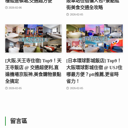
樓逛道頓堀,交通超方便
阪車站住宿懶人包+景點逛
街美食交通全攻略
2026-02-06
2026-02-05
[大阪.天王寺住宿] Top9！天
[日本環球影城飯店] Top9！
王寺飯店 @ 交通超便利,直
大阪環球影城住宿 @ USJ住
達機場京阪神,美食購物景點
哪最方便？ptt推薦,更省時
全搞定
省力！
2026-02-05
2026-02-05
留言區