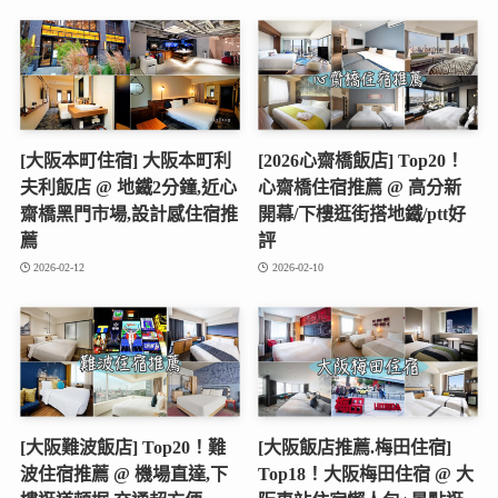
[大阪本町住宿] 大阪本町利
[2026心齋橋飯店] Top20！
夫利飯店 @ 地鐵2分鐘,近心
心齋橋住宿推薦 @ 高分新
齋橋黑門市場,設計感住宿推
開幕/下樓逛街搭地鐵/ptt好
薦
評
2026-02-12
2026-02-10
[大阪難波飯店] Top20！難
[大阪飯店推薦.梅田住宿]
波住宿推薦 @ 機場直達,下
Top18！大阪梅田住宿 @ 大