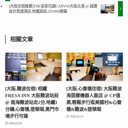
[大阪住宿推薦]THE皇家花園CANVAS大阪北濱 @ 超讚
設計質感酒店,地鐵直結,201906開幕
相關文章
[大阪.難波住宿] 相鐵
[大阪.心齋橋住宿] 大阪難波
FRESA INN 大阪難波站前
海茵娜機器人飯店 @ CP值
@ 南海難波站走2分,地鐵1
高,輕鬆步行逛美國村&心齋
分鐘,心齋橋,道頓堀,黑門市
橋&難波&道頓堀
場步行可達
2026-02-14
2026-03-09