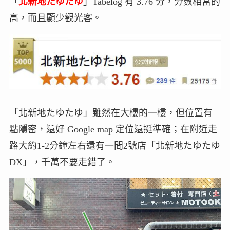
「
北新地たゆたゆ
」Tabelog 有 3.76 分，分數相當的
高，而且顯少觀光客。
「北新地たゆたゆ」雖然在大樓的一樓，但位置有
點隱密，還好 Google map 定位還挺準確；在附近走
路大約1-2分鐘左右還有一間2號店「北新地たゆたゆ
DX」，千萬不要走錯了。