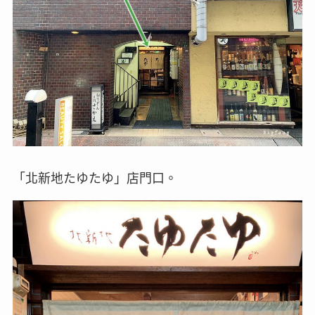
「北新地たゆたゆ」店門口。