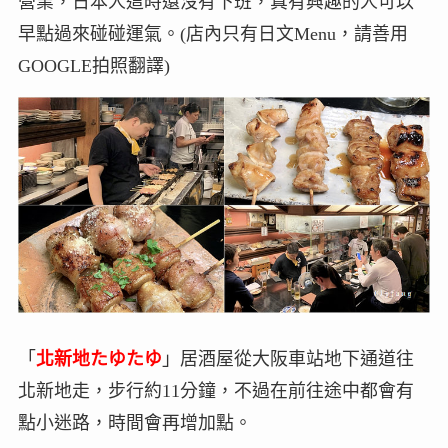
營業，日本人這時還沒有下班，真有興趣的人可以
早點過來碰碰運氣。(店內只有日文Menu，請善用
GOOGLE拍照翻譯)
「
北新地たゆたゆ
」居酒屋從大阪車站地下通道往
北新地走，步行約11分鐘，不過在前往途中都會有
點小迷路，時間會再增加點。