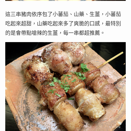
這三串豬肉依序包了小蕃茄、山藥、生薑，小蕃茄
吃起來超甜，山藥吃起來多了爽脆的口感，最特別
的是會帶點嗆辣的生薑，每一串都超推薦。