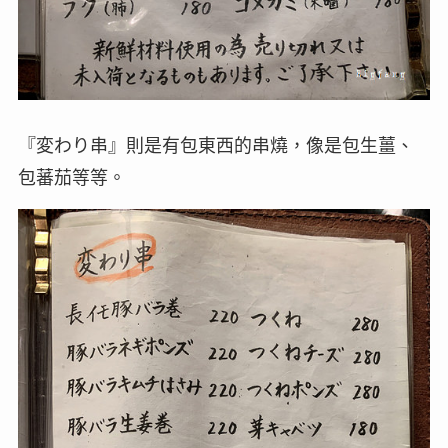
『変わり串』則是有包東西的串燒，像是包生薑、
包蕃茄等等。