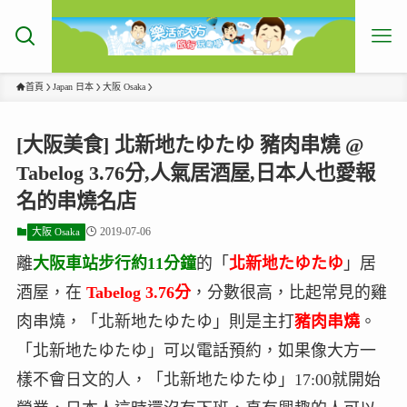
首頁
Japan 日本
大阪 Osaka
[大阪美食] 北新地たゆたゆ 豬肉串燒 @
Tabelog 3.76分,人氣居酒屋,日本人也愛報
名的串燒名店
2019-07-06
大阪 Osaka
離
大阪車站步行約11分鐘
的「
北新地たゆたゆ
」居
酒屋，在
Tabelog 3.76分
，分數很高，比起常見的雞
肉串燒，「北新地たゆたゆ」則是主打
豬肉串燒
。
「北新地たゆたゆ」可以電話預約，如果像大方一
樣不會日文的人，「北新地たゆたゆ」17:00就開始