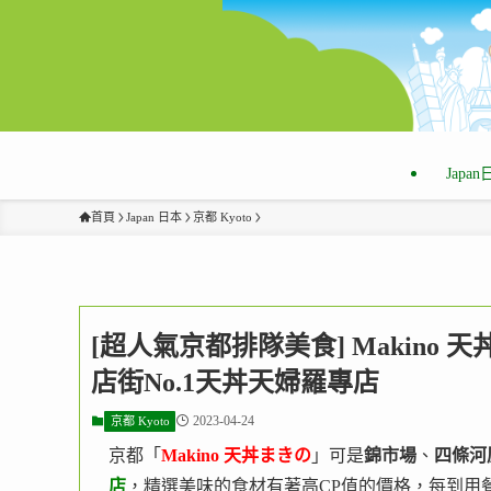
Japa
首頁
Japan 日本
京都 Kyoto
[超人氣京都排隊美食] Makino 
店街No.1天丼天婦羅專店
2023-04-24
京都 Kyoto
京都「
Makino 天丼まきの
」可是
錦市場
、
四條河
店
，精選美味的食材有著高CP值的價格，每到用