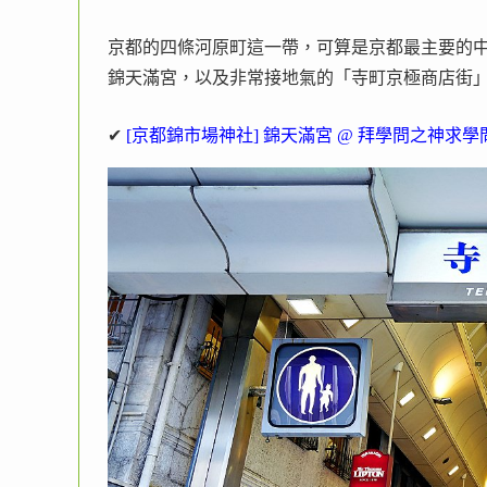
京都的四條河原町這一帶，可算是京都最主要的
錦天滿宮，以及非常接地氣的「寺町京極商店街
✔
[京都錦市場神社] 錦天滿宮 @ 拜學問之神求