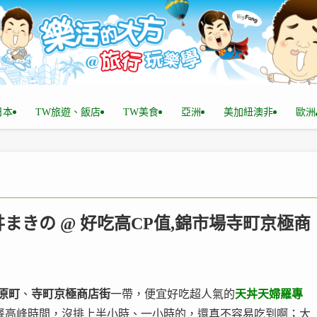
n日本
TW旅遊、飯店
TW美食
亞洲
美加紐澳非
歐洲
天丼まきの @ 好吃高CP值,錦市場寺町京極商
原町
、
寺町京極商店街
一帶，便宜好吃超人氣的
天丼天婦羅專
餐高峰時間，沒排上半小時、一小時的，還真不容易吃到啊；大