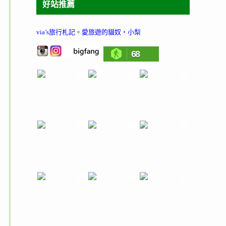
好站推薦
via’s旅行札記
。
愛旅遊的貓奴‧小梨
68