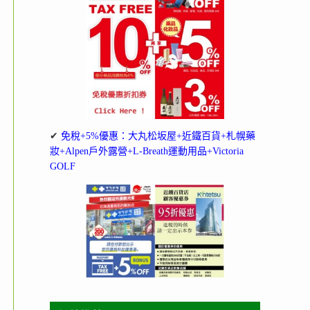
✔
免稅+5%優惠：大丸松坂屋+近鐵百貨+札幌藥
妝+Alpen戶外露營+L-Breath運動用品+Victoria
GOLF