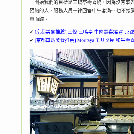
一開始我們的目標是三嶋亭壽喜燒，因為沒有事
預約的人，服務人員一律回答中午客滿~~也不接
興而歸。
✔
[京都美食推薦] 三條 三嶋亭 牛肉壽喜燒 @ 
✔
[京都車站美食推薦] Moritaya モリタ屋 