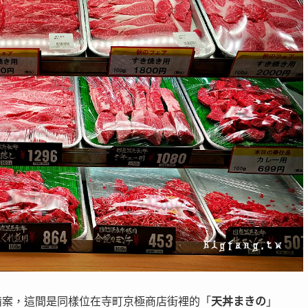
備案，這間是同樣位在寺町京極商店街裡的「
天丼まきの
」