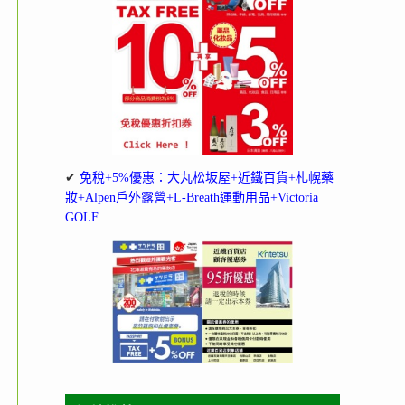
✔
免稅+5%優惠：大丸松坂屋+近鐵百貨+札幌藥
妝+Alpen戶外露營+L-Breath運動用品+Victoria
GOLF