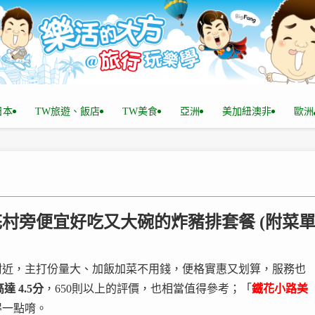
n日本
TW旅遊、飯店
TW美食
亞洲
美加紐澳非
歐洲
鐵花村旁便宜好吃又大碗的炸豬排套餐 (附菜單
附近，主打份量大、加飯加菜不用錢，便格實惠又划算，服務也
 高達 4.5分
，650則以上的評價，也相當值得參考；「
鐵花小路美
得一點唷。