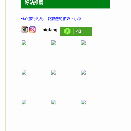
好站推薦
via’s旅行札記
。
愛旅遊的貓奴‧小梨
40