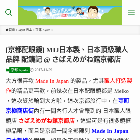
首頁
Japan 日本
京都 Kyoto
[京都配眼鏡] MIJ日本製、日本頂級職人
品牌 配鏡記 @ さばえめがね館京都店
2017-11-29
京都 Kyoto
大方很喜歡
Made In Japan
的製品，尤其
職人打造製
作
的精品更喜歡，前幾次在日本配眼鏡都是 Meiko
，這次終於輪到大方啦，這次京都旅行中，在
寺町
京極商店街
內有一間內行人才會報到的 日本職人眼
鏡店
さばえめがね館京都店
，這邊可是有很多鏡框
極品唷，而且是京都一間全部陳列
Made In Japan