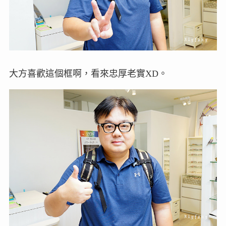
大方喜歡這個框啊，看來忠厚老實XD。