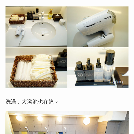
洗澡﹑大浴池也在這。