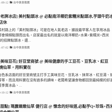
-09-12
台中美食推薦
中老牌冰店] 美村點頭冰 @ 必點南洋椰奶紫糯米點頭冰,芋頭牛奶冰
店休
美村路上的「美村點頭冰」可是在地人氣老店，據說最早客人在享用冰品
都會頻頻點頭而出名，店家最出名的就是以南洋椰奶+水果+紫糯米+西米
的招牌點頭冰，還...
-07-02
台中美食推薦
中美味豆花] 好豆堂商號 @ 美味健康的手工豆花、豆乳冰、紅豆
燒仙草，用料實在
白色系店面的好豆堂商號主打手工美味豆花、豆乳冰、抹茶冰、紅豆湯、
等等，而且用料實在沒有過多的調味，老闆希望讓食物都回到最純樸的好
季賣冰品、...
-10-12
台中美食推薦
中甜點] 瑪露連嫩仙草 健行店 @ 懷念的好味道,必點芋Q+珍珠+西