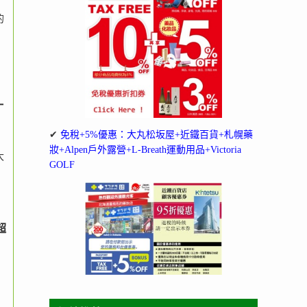
的
一
✔
免稅+5%優惠：大丸松坂屋+近鐵百貨+札幌藥
妝+Alpen戶外露營+L-Breath運動用品+Victoria
大
GOLF
超