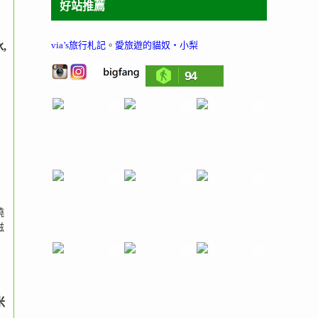
好站推薦
via’s旅行札記
。
愛旅遊的貓奴‧小梨
,
94
燒
滋
米