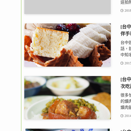
這拍照
2018
[台
伴手
台中
話，
中知名
2015
[台
次吃
很多
的爌
爌肉飯
2014