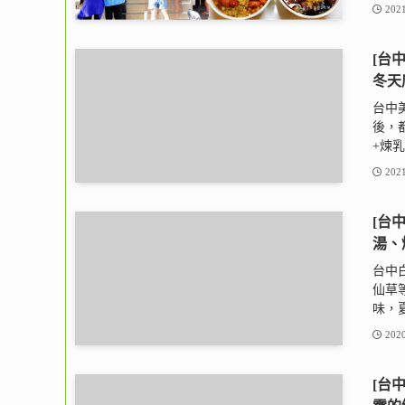
2021
[台
冬天
台中
後，
+煉乳
2021
[台
湯、
台中
仙草
味，夏
2020
[台