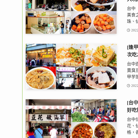
台中
美食
珠、仙
2022
[逢
次吃
台中
賣臭
甲芋頭
2022
[台
好吃
台中
花、
格，各