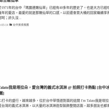
綜合嫩仙草
於1971年的台中「瑪露連嫩仙草」已經有40多年的歷史了，也是大方已經
0幾年的愛店，最愛的就是那嫩仙草的口感，以前還會買大桶的回家繼續享
呵；許久沒...
-03-14
台中美食推薦
m Talato我是塔拉朵，愛台灣的義式冰淇淋 @ 拍照打卡熱點 [台中
薦]
G打卡的盛行，越來越多，位於台中草悟道對面的這間 I'm Talato我是塔拉
愛台灣的義式冰淇淋，以大量的冰淇淋造型裝飾整間店面，超多朋友也都