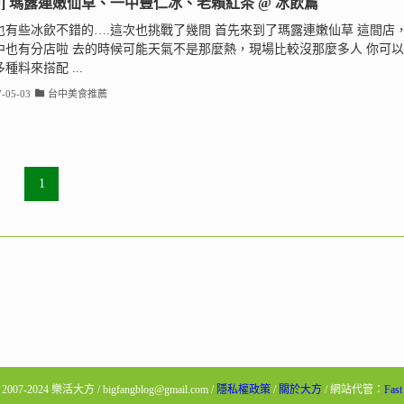
中] 瑪露連嫩仙草、一中豐仁冰、老賴紅茶 @ 冰飲篇
也有些冰飲不錯的….這次也挑戰了幾間 首先來到了瑪露連嫩仙草 這間店
中也有分店啦 去的時候可能天氣不是那麼熱，現場比較沒那麼多人 你可以
種料來搭配 ...
-05-03
台中美食推薦
1
© 2007-2024 樂活大方 / bigfangblog@gmail.com /
隱私權政策
/
關於大方
/ 網站代管：
Fas