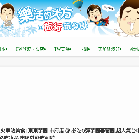
n日本
TW旅遊、飯店
TW美食
亞洲
美加紐澳非
歐洲
中火車站美食] 東東芋圓 市府店 ＠ 必吃Q彈芋圓蕃薯圓,超人氣台
必吃冰品,市區就能吃到啦