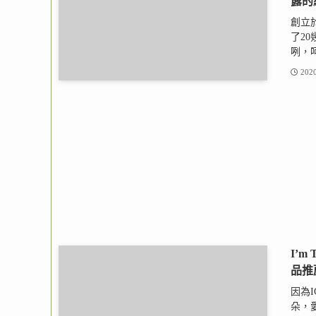
露的
創立
了2
咧，呵
2020
I’
品推
因為I
朵，