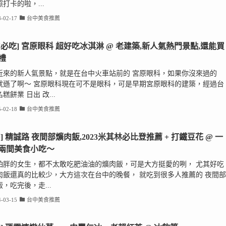
打卡的啦，...
-02-17
台中美食推薦
中必吃] 宮原眼科 超好吃冰淇淋 @ 老建築,新人氣熱門景點,還能買
禮
近來的新人氣景點，就是在台中火車站前的 宮原眼科，如果你沒來過的
就遜了啊～ 宮原眼科現在可不是眼科，可是早期宮原眼科的建築，經過台
糕餅業 日出 改...
-02-18
台中美食推薦
中] 精誠路 夜間部爌肉飯,2023米其林必比登推薦 + 打鐵豆花 @ 一
兩間美食小吃～
怕胖的女生，都不太敢吃肥油油的爌肉飯，可是大方挺愛的咧， 尤其好吃
肉飯還真的比較少，大方這次在台中的晚餐， 就吃到很多人推薦的 夜間部
，吃完後，走...
-03-15
台中美食推薦