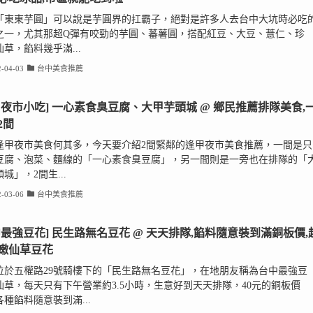
「東東芋圓」可以說是芋圓界的扛霸子，絕對是許多人去台中大坑時必吃
之一，尤其那超Q彈有咬勁的芋圓、蕃薯圓，搭配紅豆、大豆、薏仁、珍
草，餡料幾乎滿...
-04-03
台中美食推薦
甲夜市小吃] 一心素食臭豆腐、大甲芋頭城 @ 鄉民推薦排隊美食,
2間
逢甲夜市美食何其多，今天要介紹2間緊鄰的逢甲夜市美食推薦，一間是只
豆腐、泡菜、麵線的「一心素食臭豆腐」，另一間則是一旁也在排隊的「
城」，2間生...
-03-06
台中美食推薦
中最強豆花] 民生路無名豆花 @ 天天排隊,餡料隨意裝到滿銅板價,
嫩仙草豆花
位於五權路29號騎樓下的「民生路無名豆花」，在地朋友稱為台中最強豆
仙草，每天只有下午營業約3.5小時，生意好到天天排隊，40元的銅板價
種餡料隨意裝到滿...