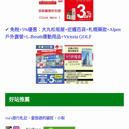
✔
免稅+5%優惠：大丸松坂屋+近鐵百貨+札幌藥妝+Alpen
戶外露營+L-Breath運動用品+Victoria GOLF
好站推薦
via’s旅行札記
。
愛旅遊的貓奴‧小梨