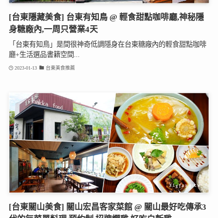
[台東隱藏美食] 台東有知鳥 @ 輕食甜點咖啡廳,神秘隱
身糖廠內,一周只營業4天
「台東有知鳥」是間很神奇低調隱身在台東糖廠內的輕食甜點咖啡
廳+生活選品書籍空間...
2023-01-13
台東美食推薦
[台東關山美食] 關山宏昌客家菜館 @ 關山最好吃傳承3