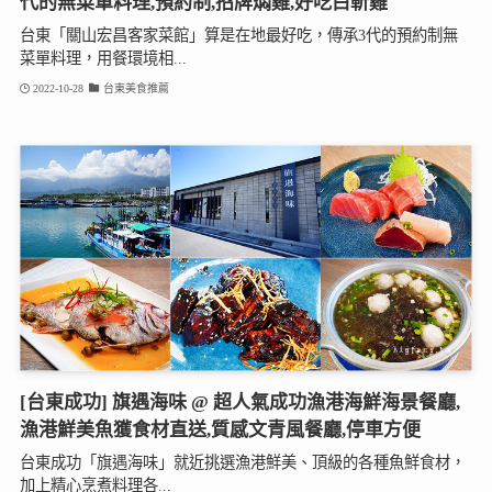
代的無菜單料理,預約制,招牌燜雞,好吃白斬雞
台東「關山宏昌客家菜館」算是在地最好吃，傳承3代的預約制無
菜單料理，用餐環境相...
2022-10-28
台東美食推薦
[台東成功] 旗遇海味 @ 超人氣成功漁港海鮮海景餐廳,
漁港鮮美魚獲食材直送,質感文青風餐廳,停車方便
台東成功「旗遇海味」就近挑選漁港鮮美、頂級的各種魚鮮食材，
加上精心烹煮料理各...