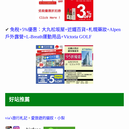
✔
免稅+5%優惠：大丸松坂屋+近鐵百貨+札幌藥妝+Alpen
戶外露營+L-Breath運動用品+Victoria GOLF
好站推薦
via’s旅行札記
。
愛旅遊的貓奴‧小梨