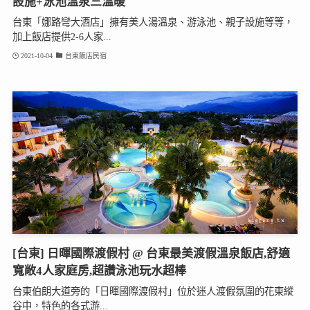
設施+泳池溫泉三溫暖
台東「娜路彎大酒店」擁有美人湯溫泉、游泳池、親子設施等等，
加上飯店提供2-6人家...
2021-10-04
台東飯店民宿
[台東] 日暉國際渡假村 @ 台東最美渡假溫泉飯店,舒適
寬敞4人家庭房,超讚泳池玩水超棒
台東伯朗大道旁的「日暉國際渡假村」位於迷人渡假氛圍的花東縱
谷中，特色的各式游...