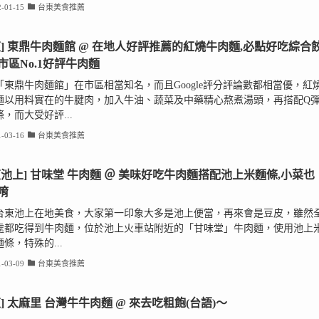
-01-15
台東美食推薦
東] 東鼎牛肉麵館 @ 在地人好評推薦的紅燒牛肉麵,必點好吃綜合餃
市區No.1好評牛肉麵
「東鼎牛肉麵館」在市區相當知名，而且Google評分評論數都相當優，紅
麵以用料實在的牛腱肉，加入牛油、蔬菜及中藥精心熬煮湯頭，再搭配Q
，而大受好評...
-03-16
台東美食推薦
東池上] 甘味堂 牛肉麵 ＠ 美味好吃牛肉麵搭配池上米麵條,小菜也
唷
台東池上在地美食，大家第一印象大多是池上便當，再來會是豆皮，雖然
處都吃得到牛肉麵，位於池上火車站附近的「甘味堂」牛肉麵，使用池上
條，特殊的...
-03-09
台東美食推薦
東] 太麻里 台灣牛牛肉麵 @ 來去吃粗飽(台語)～