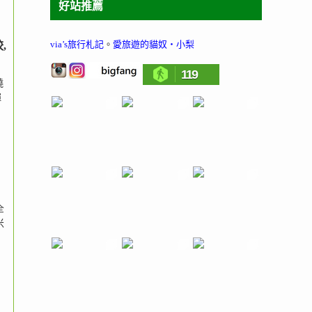
好站推薦
via’s旅行札記
。
愛旅遊的貓奴‧小梨
,
119
燒
彈
全
米