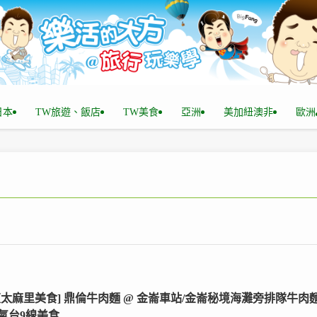
n日本
TW旅遊、飯店
TW美食
亞洲
美加紐澳非
歐洲
東太麻里美食] 鼎倫牛肉麵 @ 金崙車站/金崙秘境海灘旁排隊牛肉麵
氣台9線美食