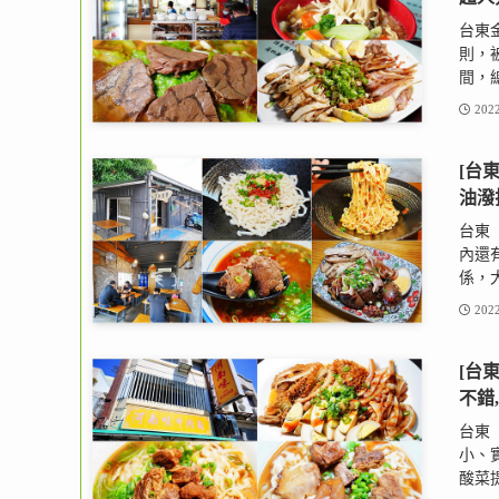
台東金
則，
間，總
2022
[台
油潑
台東
內還
係，大
2022
[台
不錯
台東
小、
酸菜提