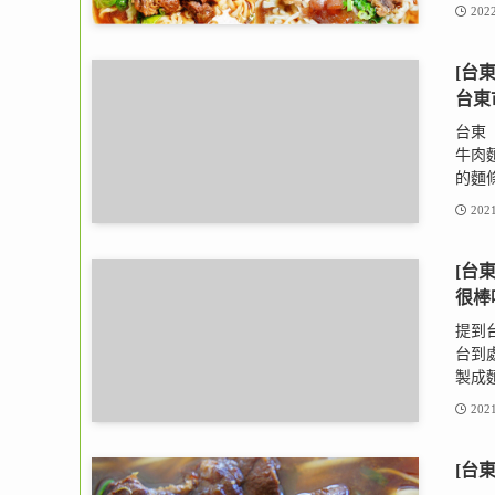
2022
[台
台東
台東
牛肉
的麵條
2021
[台
很棒
提到
台到
製成麵
2021
[台