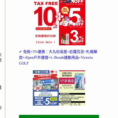
✔
免稅+5%優惠：大丸松坂屋+近鐵百貨+札幌藥
店
妝+Alpen戶外露營+L-Breath運動用品+Victoria
關
GOLF
都
加