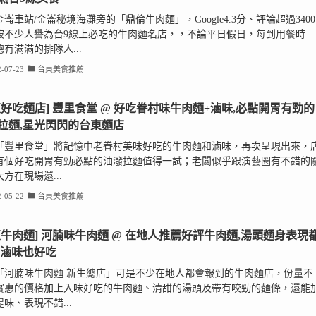
崙車站/金崙秘境海灘旁的「鼎倫牛肉麵」，Google4.3分、評論超過3400
被不少人譽為台9線上必吃的牛肉麵名店，，不論平日假日，每到用餐時
有滿滿的排隊人...
-07-23
台東美食推薦
東好吃麵店] 豐里食堂 @ 好吃眷村味牛肉麵+滷味,必點開胃有勁的
拉麵,星光閃閃的台東麵店
「豐里食堂」將記憶中老眷村美味好吃的牛肉麵和滷味，再次呈現出來，
有個好吃開胃有勁必點的油潑拉麵值得一試；老闆似乎跟演藝圈有不錯的
方在現場還...
-05-22
台東美食推薦
東牛肉麵] 河腩味牛肉麵 @ 在地人推薦好評牛肉麵,湯頭麵身表現
,滷味也好吃
「河腩味牛肉麵 新生總店」可是不少在地人都會報到的牛肉麵店，份量不
實惠的價格加上入味好吃的牛肉麵、清甜的湯頭及帶有咬勁的麵條，還能
味、表現不錯...