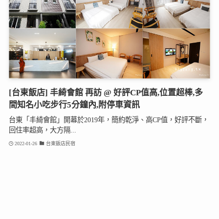
[台東飯店] 丰綺會館 再訪 @ 好評CP值高,位置超棒,多
間知名小吃步行5分鐘內,附停車資訊
台東「丰綺會館」開幕於2019年，簡約乾淨、高CP值，好評不斷，
回住率超高，大方隔...
2022-01-26
台東飯店民宿