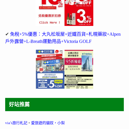
✔
免稅+5%優惠：大丸松坂屋+近鐵百貨+札幌藥妝+Alpen
戶外露營+L-Breath運動用品+Victoria GOLF
好站推薦
via’s旅行札記
。
愛旅遊的貓奴‧小梨