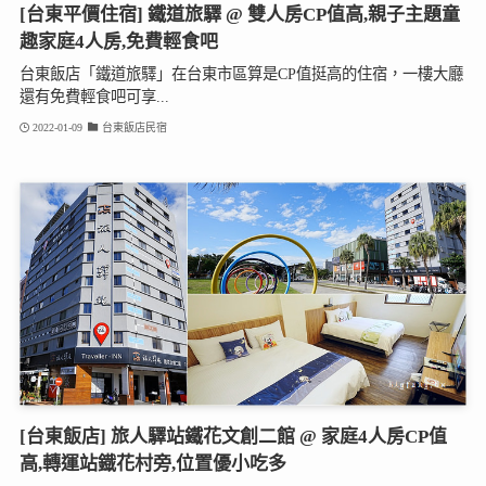
[台東平價住宿] 鐵道旅驛 @ 雙人房CP值高,親子主題童
趣家庭4人房,免費輕食吧
台東飯店「鐵道旅驛」在台東市區算是CP值挺高的住宿，一樓大廳
還有免費輕食吧可享...
2022-01-09
台東飯店民宿
[台東飯店] 旅人驛站鐵花文創二館 @ 家庭4人房CP值
高,轉運站鐡花村旁,位置優小吃多