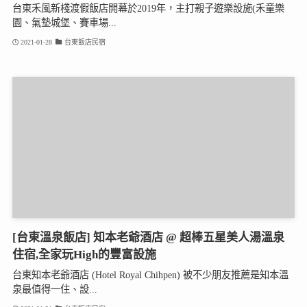
台東禾風新棧渡假飯店開幕於2019年，主打親子遊樂設施(禾童樂
園、氣墊城堡、賽車場...
2021-01-28
台東飯店民宿
[台東溫泉飯店] 知本老爺酒店 @ 超棒五星美人湯溫泉
住宿,全家玩High的豐富設施
台東知本老爺酒店 (Hotel Royal Chihpen) 被不少朋友推薦是知本溫
泉最值得一住、設...