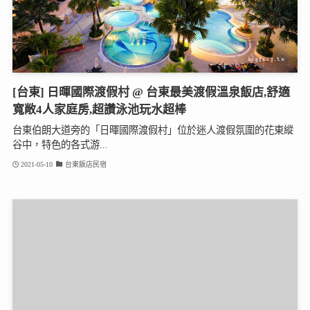
[台東] 日暉國際渡假村 @ 台東最美渡假溫泉飯店,舒適
寬敞4人家庭房,超讚泳池玩水超棒
台東伯朗大道旁的「日暉國際渡假村」位於迷人渡假氛圍的花東縱
谷中，特色的各式游...
2021-05-10
台東飯店民宿