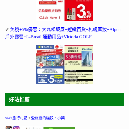
✔
免稅+5%優惠：大丸松坂屋+近鐵百貨+札幌藥妝+Alpen
戶外露營+L-Breath運動用品+Victoria GOLF
好站推薦
via’s旅行札記
。
愛旅遊的貓奴‧小梨