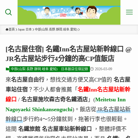
首頁
Japan 日本
中部(山梨.長野.靜岡.岐阜.愛知)
[名古屋住宿] 名鐵Inn名古屋站新幹線口 @
JR名古屋站步行4分鐘的高CP值飯店
2026-03-09
中部(山梨.長野.靜岡.岐阜.愛知)
日本飯店住宿記錄
來
名古屋自由行
，想找交通方便又高CP值的
名古屋
車站住宿
？不少人都會推薦「
名鐵Inn名古屋站新幹
線口
/
名古屋施坎森古奇名鐵酒店
」(
Meitetsu Inn
Nagoyaeki Shinkansenguchi
)。飯店從
JR名古屋站新
幹線口
步行約4～5分鐘就到，拖著行李也很輕鬆。
這間
名鐵旅館 名古屋車站新幹線口
，整體評價不