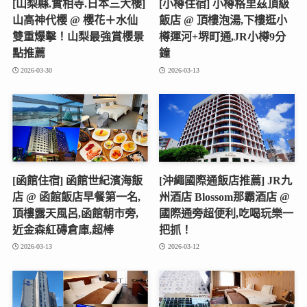
[山梨縣.實相寺.日本三大櫻]
[小樽住宿] 小樽格里茲頂級
山高神代櫻 @ 櫻花＋水仙
飯店 @ 頂樓泡湯,下樓逛小
雙重爆擊！山梨最強賞櫻景
樽運河+堺町通,JR小樽9分
點推薦
鐘
2026-03-30
2026-03-13
[函館住宿] 函館世紀濱海飯
[沖繩國際通飯店推薦] JR九
店 @ 函館飯店早餐第一名,
州酒店 Blossom那霸酒店 @
頂樓露天風呂,函館朝市旁,
國際通旁超便利,吃喝玩樂一
近金森紅磚倉庫,超棒
把抓！
2026-03-13
2026-03-12