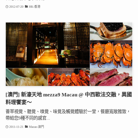
2012-07-20
HK-香港
[澳門] 新濠天地 mezza9 Macau @ 中西歐法交融，異國
料理饗宴～
薈萃視覺、聽覺、嗅覺、味覺及觸覺體驗於一堂，餐廳寬敞雅致，
帶給您9種不同的感官...
2011-11-21
Macao-澳門