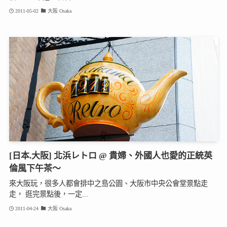
2011-05-02
大阪 Osaka
[日本.大阪] 北浜レトロ @ 貴婦、外國人也愛的正統英
倫風下午茶～
來大阪玩，很多人都會排中之島公園、大阪市中央公會堂景點走
走， 逛完景點後，一定...
2011-04-24
大阪 Osaka