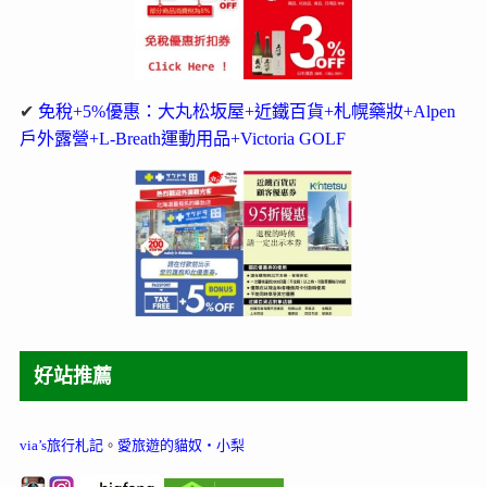
✔
免稅+5%優惠：大丸松坂屋+近鐵百貨+札幌藥妝+Alpen
戶外露營+L-Breath運動用品+Victoria GOLF
好站推薦
via’s旅行札記
。
愛旅遊的貓奴‧小梨