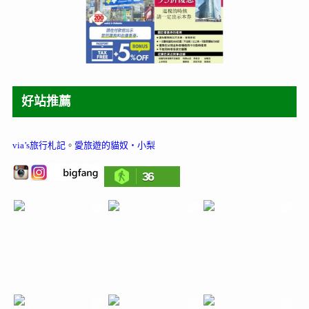
好站推薦
via’s旅行札記
。
愛旅遊的貓奴‧小梨
36