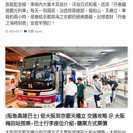
族藍配金線，車廂內大量木質設計，洋溢日式和風。這班「丹後鐵
道觀光列車」每天一到兩班，沿途停靠綾部、福知山、天橋立，車
程約兩小時，是連結京都與海之京都的絕美路線。記得查好「丹後
之海時刻表」並提早預訂！
2025-03-17
京都 Kyoto
[阪急高速巴士] 從大阪到京都天橋立 交通攻略 ＠ 大阪
梅田站搭乘+巴士行李座位介紹+購票方式票價
大阪到京都天橋立的交通方式主要有高速巴士和JR鐵路，大部份JR