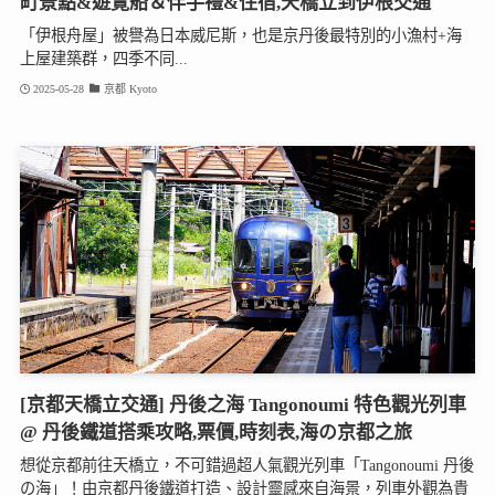
町景點&遊覽船＆伴手禮&住宿,天橋立到伊根交通
「伊根舟屋」被譽為日本威尼斯，也是京丹後最特別的小漁村+海
上屋建築群，四季不同...
2025-05-28
京都 Kyoto
[京都天橋立交通] 丹後之海 Tangonoumi 特色觀光列車
@ 丹後鐵道搭乘攻略,票價,時刻表,海の京都之旅
想從京都前往天橋立，不可錯過超人氣觀光列車「Tangonoumi 丹後
の海」！由京都丹後鐵道打造、設計靈感來自海景，列車外觀為貴