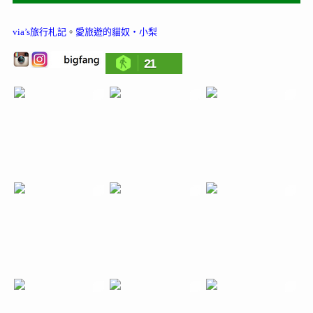
via’s旅行札記
。
愛旅遊的貓奴‧小梨
21