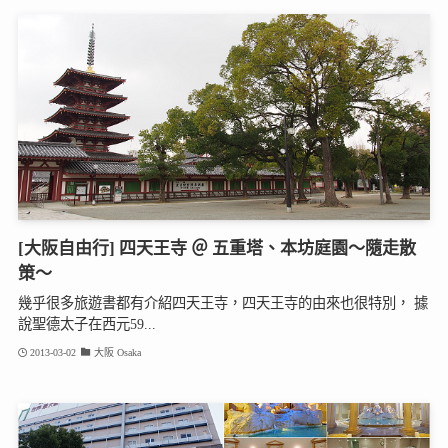
[大阪自由行] 四天王寺 ＠ 五重塔、本坊庭園～隨走散
策～
幾乎很多旅遊書都有介紹四天王寺，四天王寺的由來也很特別， 據
說聖德太子在西元59...
2013-03-02
大阪 Osaka