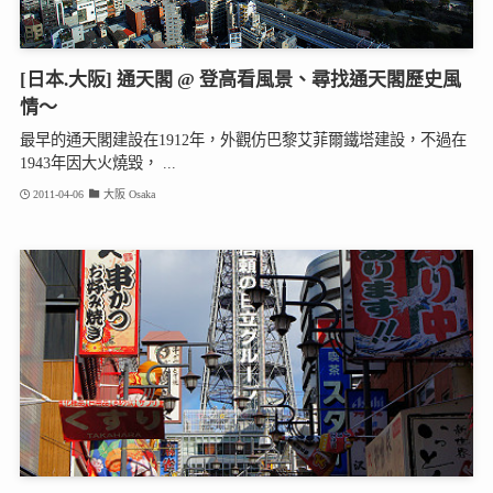
[日本.大阪] 通天閣 @ 登高看風景、尋找通天閣歷史風
情～
最早的通天閣建設在1912年，外觀仿巴黎艾菲爾鐵塔建設，不過在
1943年因大火燒毀， ...
2011-04-06
大阪 Osaka