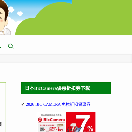
日本BicCamera優惠折扣券下載
✔
2026 BIC CAMERA 免稅折扣優惠券
懶