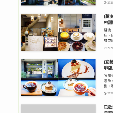
2021
[蘇
密甜
蘇澳
店，
茶戚風
2021
[宜蘭
啡店
宜蘭冬
咖啡
到，咖
2021
已歇業