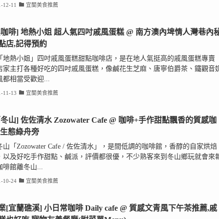
-12-11
宜蘭美食推薦
澳咖啡] 地熱小姐 超人氣四吋戚風蛋糕 @ 南方澳內埤情人灣巷內
點店,記得預約
「地熱小姐」四吋戚風蛋糕甜點咖啡店，是在地人氣挺高的戚風蛋糕專賣
店家主打各種好吃的四吋戚風蛋糕，像鹹花生芝麻、唐寧伯爵茶、鐵觀音
都相當受歡迎...
-11-13
宜蘭美食推薦
冬山] 佐佐清水 Zozowater Cafe @ 咖啡+手作甜點飄香的質感咖
,生態綠舟旁
山「Zozowater Cafe / 佐佐清水」，是間低調的咖啡館，香醇的自家烘焙
，以及好吃手作甜點、鹹派，評價都很優，不少熟客來到冬山鄉玩就會來
啡館離冬山...
-10-24
宜蘭美食推薦
[宜蘭礁溪] 小日常咖啡 Daily cafe @ 質感文青風下午茶推薦,戚