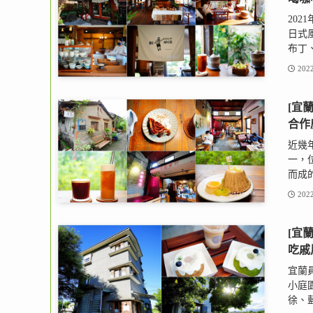
20
日式
布丁、
2022
[宜
合作
近幾
一，
而成的
2022
[宜
吃戚
宜蘭員
小庭
徐、藍