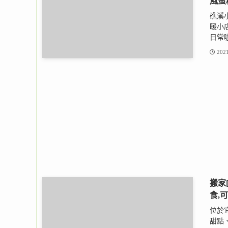
風蛋
礁溪小
暖小
日常咖
2021
搬家
食,
位於
甜點