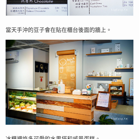
當天手沖的豆子會在貼在櫃台後面的牆上。
冰櫃裡許多可愛的水果塔和戚風蛋糕。