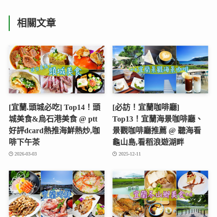
相關文章
[宜蘭.頭城必吃] Top14！頭
[必訪！宜蘭咖啡廳]
城美食&烏石港美食 @ ptt
Top13！宜蘭海景咖啡廳、
好評dcard熱推海鮮熱炒,咖
景觀咖啡廳推薦 @ 聽海看
啡下午茶
龜山島,看稻浪遊湖畔
2026-03-03
2025-12-11