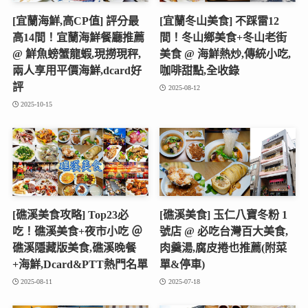
[宜蘭海鮮,高CP值] 評分最
[宜蘭冬山美食] 不踩雷12
高14間！宜蘭海鮮餐廳推薦
間！冬山鄉美食+冬山老街
@ 鮮魚螃蟹龍蝦,現撈現秤,
美食 @ 海鮮熱炒,傳統小吃,
兩人享用平價海鮮,dcard好
咖啡甜點,全收錄
評
2025-08-12
2025-10-15
[礁溪美食攻略] Top23必
[礁溪美食] 玉仁八寶冬粉 1
吃！礁溪美食+夜市小吃 ＠
號店 @ 必吃台灣百大美食,
礁溪隱藏版美食,礁溪晚餐
肉羹湯,腐皮捲也推薦(附菜
+海鮮,Dcard&PTT熱門名單
單&停車)
2025-08-11
2025-07-18