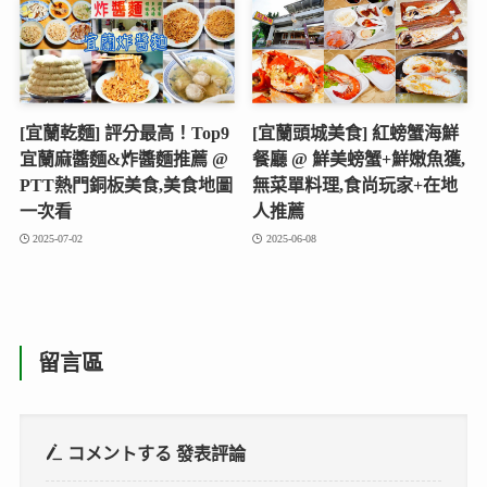
[宜蘭乾麵] 評分最高！Top9
[宜蘭頭城美食] 紅螃蟹海鮮
宜蘭麻醬麵&炸醬麵推薦 @
餐廳 @ 鮮美螃蟹+鮮嫩魚獲,
PTT熱門銅板美食,美食地圖
無菜單料理,食尚玩家+在地
一次看
人推薦
2025-07-02
2025-06-08
留言區
コメントする
發表評論