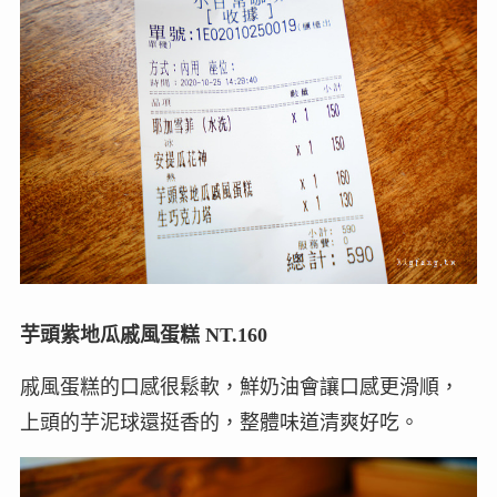
芋頭紫地瓜戚風蛋糕 NT.160
戚風蛋糕的口感很鬆軟，鮮奶油會讓口感更滑順，
上頭的芋泥球還挺香的，整體味道清爽好吃。