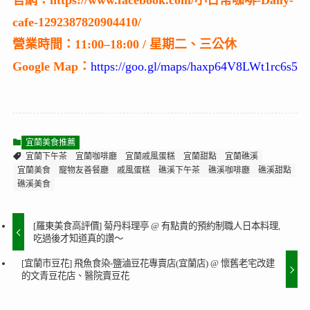
cafe-1292387820904410/
營業時間：11:00–18:00 / 星期二、三公休
Google Map：
https://goo.gl/maps/haxp64V8LWt1rc6s5
宜蘭美食推薦
宜蘭下午茶
宜蘭咖啡廳
宜蘭戚風蛋糕
宜蘭甜點
宜蘭礁溪
宜蘭美食
寵物友善餐廳
戚風蛋糕
礁溪下午茶
礁溪咖啡廳
礁溪甜點
礁溪美食
[羅東美食高評價] 菊丹料理亭 @ 有點貴的預約制職人日本料理,
吃過後才知道真的讚～
[宜蘭市豆花] 飛魚食染-鹽滷豆花專賣店(宜蘭店) @ 懷舊老宅改建
的文青豆花店、醫院賣豆花