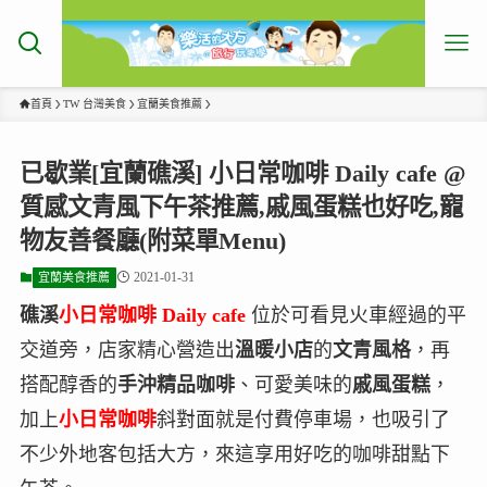
首頁
TW 台灣美食
宜蘭美食推薦
已歇業[宜蘭礁溪] 小日常咖啡 Daily cafe @
質感文青風下午茶推薦,戚風蛋糕也好吃,寵
物友善餐廳(附菜單Menu)
2021-01-31
宜蘭美食推薦
礁溪
小日常咖啡 Daily cafe
位於可看見火車經過的平
交道旁，店家精心營造出
溫暖小店
的
文青風格
，再
搭配醇香的
手沖精品咖啡
、可愛美味的
戚風蛋糕
，
加上
小日常咖啡
斜對面就是付費停車場，也吸引了
不少外地客包括大方，來這享用好吃的咖啡甜點下