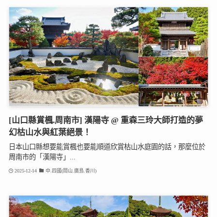
[山口縣賞楓.周南市] 漢陽寺 @ 重森三玲大師打造的夢
幻枯山水與紅葉絕景！
日本山口縣想要能賞楓也要能順道欣賞枯山水庭園的話，那麼位於
周南市的「漢陽寺」...
2025-12-14
中.四國(岡山.廣島.香川)