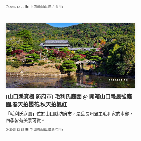
2025-12-21
中.四國(岡山.廣島.香川)
[山口縣賞楓.防府市] 毛利氏庭園 @ 開箱山口縣最強庭
園,春天拍櫻花,秋天拍楓紅
「毛利氏庭園」位於山口縣防府市，是舊長州藩主毛利家的本邸，
四季皆有美景可賞。...
2025-12-15
中.四國(岡山.廣島.香川)