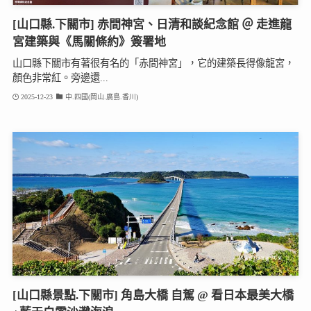
[山口縣.下關市] 赤間神宮、日清和談紀念館 ＠ 走進龍
宮建築與《馬關條約》簽署地
山口縣下關市有著很有名的「赤間神宮」，它的建築長得像龍宮，
顏色非常紅。旁邊還...
2025-12-23
中.四國(岡山.廣島.香川)
[山口縣景點.下關市] 角島大橋 自駕 @ 看日本最美大橋