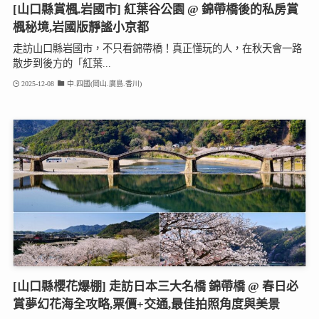
[山口縣賞楓.岩國市] 紅葉谷公園 @ 錦帶橋後的私房賞
楓秘境,岩國版靜謐小京都
走訪山口縣岩國市，不只看錦帶橋！真正懂玩的人，在秋天會一路
散步到後方的「紅葉...
2025-12-08
中.四國(岡山.廣島.香川)
[山口縣櫻花爆棚] 走訪日本三大名橋 錦帶橋 @ 春日必
賞夢幻花海全攻略,票價+交通,最佳拍照角度與美景