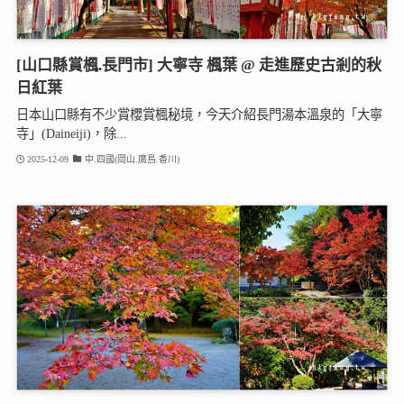
[山口縣賞楓.長門市] 大寧寺 楓葉 @ 走進歷史古剎的秋
日紅葉
日本山口縣有不少賞櫻賞楓秘境，今天介紹長門湯本溫泉的「大寧
寺」(Daineiji)，除...
2025-12-09
中.四國(岡山.廣島.香川)