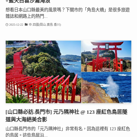
+藍天白雲沙灘海浪
想看日本山口縣最美的風景嗎？下關市的「角島大橋」是很多旅遊
雜誌和網路上的熱門...
2025-12-22
中.四國(岡山.廣島.香川)
[山口縣必訪.長門市] 元乃隅神社 @ 123 座紅色鳥居隧
道與大海絕美合影
山口縣長門市的「元乃隅神社」非常有名，因為這裡有 123 座紅色
的鳥居。這些鳥居沿...