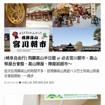
[崎阜自由行] 飛驒高山半日遊 @ 必去宮川朝市、高山
祭屋台會館、高山陣屋、陣屋前超市～
這次在飛驒高山的時間不多，搭飛騨高山周遊バス巴士到高山祭屋
台會館開始，一路步...
2017-01-18
中部(山梨.長野.靜岡.岐阜.愛知)