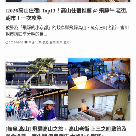
[2026高山住宿] Top13！高山住宿推薦 @ 飛驒牛,老街,
朝市！一次攻略
被譽為「飛驒的小京都」的岐阜縣飛驒高山，擁有三町老街、宮川
朝市與四季分明的自...
2026-01-30
中部(山梨.長野.靜岡.岐阜.愛知)
[岐阜.高山] 飛驒高山之旅 + 高山老街 上三之町散策及