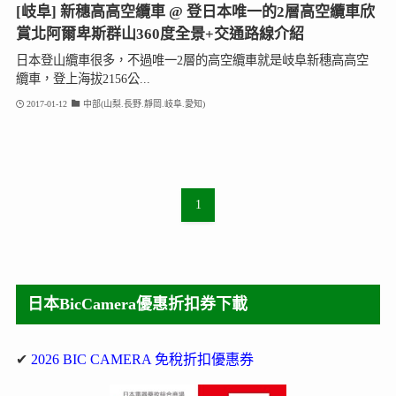
[岐阜] 新穗高高空纜車 @ 登日本唯一的2層高空纜車欣
賞北阿爾卑斯群山360度全景+交通路線介紹
日本登山纜車很多，不過唯一2層的高空纜車就是岐阜新穗高高空
纜車，登上海拔2156公...
2017-01-12
中部(山梨.長野.靜岡.岐阜.愛知)
1
日本BicCamera優惠折扣券下載
✔
2026 BIC CAMERA 免稅折扣優惠券