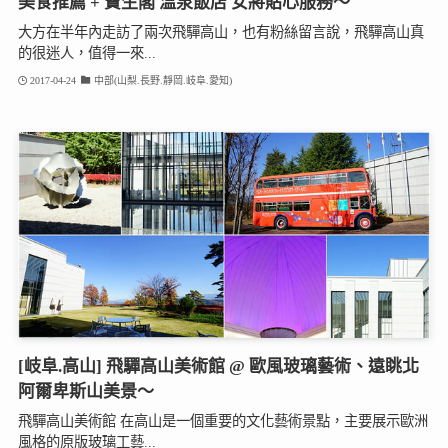
美食推薦 + 寶生閣 溫泉飯店 女將貼心服務～
大方在半年內走訪了兩次飛驒高山，也有粉絲留言說，飛驒高山真
的很迷人，值得一來...
2017-04-24
中部(山梨.長野.靜岡.岐阜.愛知)
[岐阜.高山] 飛驒高山美術館 @ 歐風玻璃藝術、遠眺北
阿爾卑斯山美景～
飛驒高山美術館 在高山是一個重要的文化藝術景點，主要展示歐洲
風格的原版玻璃工藝...