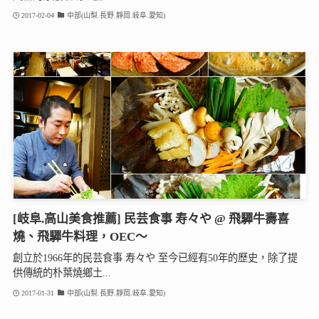
2017-02-04
中部(山梨.長野.靜岡.岐阜.愛知)
[岐阜.高山美食推薦] 民芸食事 寿々や @ 飛驒牛壽喜
燒、飛驒牛料理，OEC～
創立於1966年的民芸食事 寿々や 至今已經有50年的歷史，除了提
供傳統的朴葉燒鄉土...
2017-01-31
中部(山梨.長野.靜岡.岐阜.愛知)