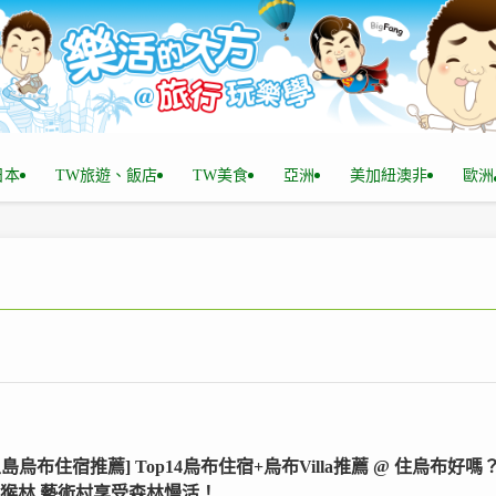
n日本
TW旅遊、飯店
TW美食
亞洲
美加紐澳非
歐洲
里島烏布住宿推薦] Top14烏布住宿+烏布Villa推薦 @ 住烏布好嗎
,猴林,藝術村享受森林慢活！