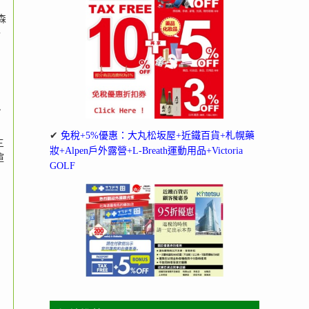
森
，
星
✔
免稅+5%優惠：大丸松坂屋+近鐵百貨+札幌藥
三
妝+Alpen戶外露營+L-Breath運動用品+Victoria
喧
GOLF