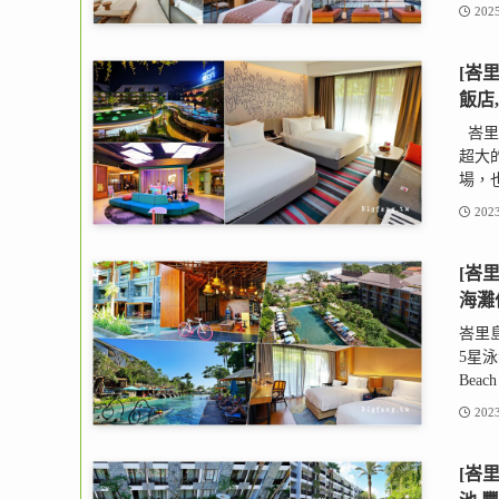
2025
[峇里
飯店
峇里
超大的
場，也
2023
[峇里
海灘
峇里島水
5星泳
Beac
2023
[峇