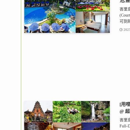
池,
峇里
(Cou
可到熱
2023
[用
@ 
峇里
Full-