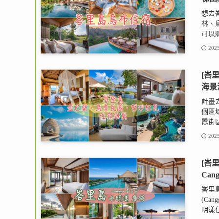
想去
林、
可以體
2025
[峇
海景
計畫
個區
囂街區
2025
[峇
Ca
峇里島
(Ca
明漾住