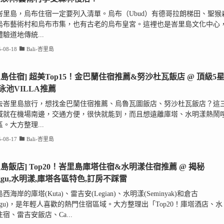
峇里島，烏布住宿一定要列入清單。烏布（Ubud）有德哥拉朗梯田、聖猴
烏布藝術村和烏布市集，也有古老的烏布皇宮。這裡也是峇里島文化中心
驗道地傳統...
-08-18
Bali-峇里島
里島住宿] 超美Top15！金巴蘭住宿推薦&努沙杜瓦飯店 @ 頂級5
泳池VILLA推薦
去峇里島旅行，想找金巴蘭住宿推薦、烏魯瓦圖飯店、努沙杜瓦飯店？這
域就在機場南邊，交通方便，很快就能到，而且想遠離庫塔、水明漾熱鬧
。大方整理...
-08-17
Bali-峇里島
里島飯店] Top20！峇里島庫塔住宿&水明漾住宿推薦 @ 揭秘
nggu,水明漾,庫塔各區特色,訂房不踩雷
西海岸的庫塔(Kuta)、雷吉安(Legian)、水明漾(Seminyak)和倉古
nggu)，是年輕人喜歡的熱門住宿區域。大方整理出「Top20！庫塔酒店、水
宿、雷吉安飯店、Ca...