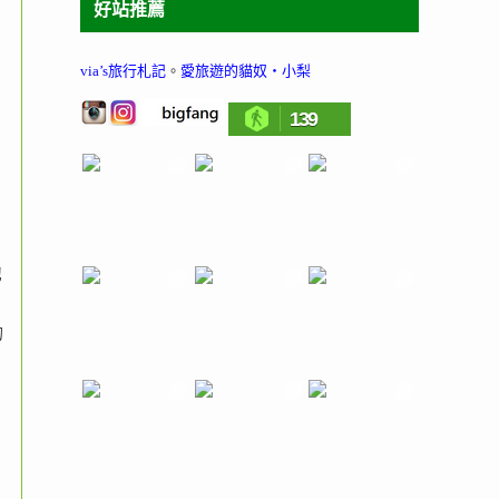
好站推薦
via’s旅行札記
。
愛旅遊的貓奴‧小梨
139
池
的