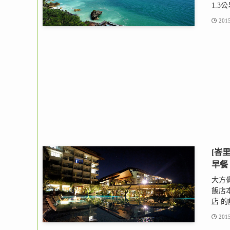
1.3
2015
[峇里
早餐 
大方覺
飯店本
店 的
2015