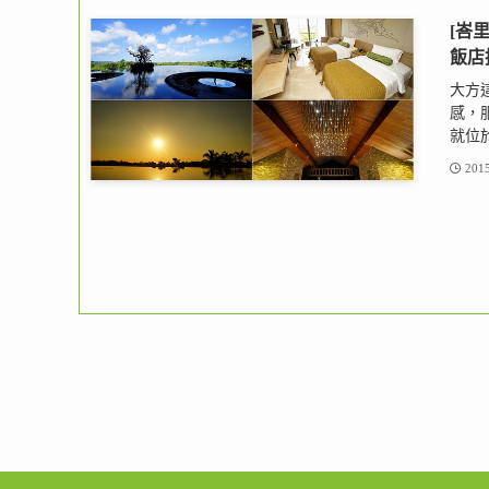
[峇里
飯店
大方這
感，服
就位於
2015