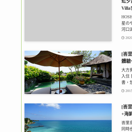
虹夕諾
Vil
HOS
星の
河口湖
2020
[峇里
體驗
大方
入住 
書，悠
2015
[峇里
+海
峇里島阿
同時也