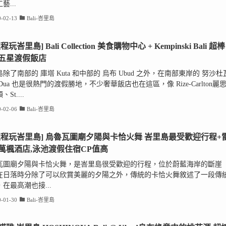
藝...
-02-13
Bali-峇里島
程玩峇里島] Bali Collection 美食購物中心 + Kempinski Bali 超棒
五星渡假飯店
除了南部的 庫塔 Kuta 和中部的 烏布 Ubud 之外，在南部東岸的 努沙杜
a Dua 也是很熱門的渡假勝地，不少奢華飯店也在這區，像 Rize-Carlton麗
St....
-02-06
Bali-峇里島
哩程玩峇里島] 烏魯瓦圖廟夕陽與卡恰火舞 峇里島最受歡迎行程+
萬楓酒店,泳池渡假住宿CP值高
瓦圖廟夕陽與卡恰火舞，是峇里島很受歡迎的行程，位於蔚藍海岸的斷崖
在日落時分除了可以欣賞美麗的夕陽之外，傳統的卡恰火舞敘述了一段傳
在最高潮也接...
-01-30
Bali-峇里島