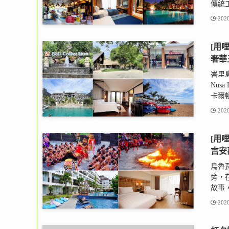
傳統工
2020
[用哩
奢華
峇里島
Nus
卡爾頓、
2020
[用
吉安
烏魯
旁，
故事，
2020