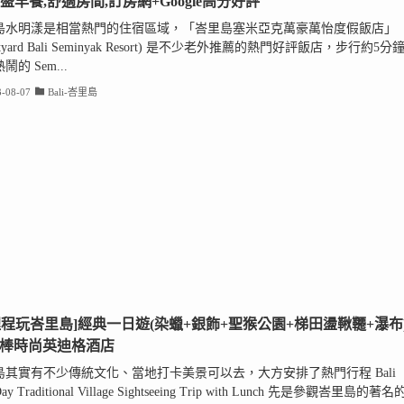
豐盛早餐,舒適房間,訂房網+Google高分好評
島水明漾是相當熱門的住宿區域，「峇里島塞米亞克萬豪萬怡度假飯店」
rtyard Bali Seminyak Resort) 是不少老外推薦的熱門好評飯店，步行約5分
鬧的 Sem...
-08-07
Bali-峇里島
哩程玩峇里島]經典一日遊(染蠟+銀飾+聖猴公園+梯田盪鞦韆+瀑布
超棒時尚英迪格酒店
島其實有不少傳統文化、當地打卡美景可以去，大方安排了熱門行程 Bali
Day Traditional Village Sightseeing Trip with Lunch 先是參觀峇里島的著名