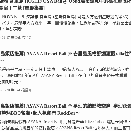
雅 峇里島 HOSHINOYA Bali @ Ubud烏布綠意中的桃花源,超
la食宿下午茶 [星野集團]
HINOYA Bali 虹夕諾雅 峇里島 (星野峇里島) 可是大方這個星野迷的第5間
やバリ，這幾年大方幾乎一年一間慢慢蒐集，住過星野輕井澤、星野富士
、星野京都...
-01-17
Bali-峇里島
島飯店推薦] AYANA Resort Bali @ 峇里島風格舒適渡假Villa住
～
覺得來峇里島，一定要住上幾晚自己的私人Villa ，在自己的泳池游泳，這
巴里島阿雅娜度假酒店 AYANA Resort Bali，在自己的發呆亭發呆或看看
閒的時光，...
-06-30
Bali-峇里島
島飯店推薦] AYANA Resort Bali @ 夢幻的結婚教堂篇+夢幻夜
鮮燒烤BBQ餐廳+超人氣熱門 RockBar～
雅娜度假村(AYANA Resort Bali) 前身是奢華 Ritz-Carlton 麗思卡爾頓
是峇里島頂級五星的渡假飯店，AYANA Resort Bali 佔地極大，而且擁有