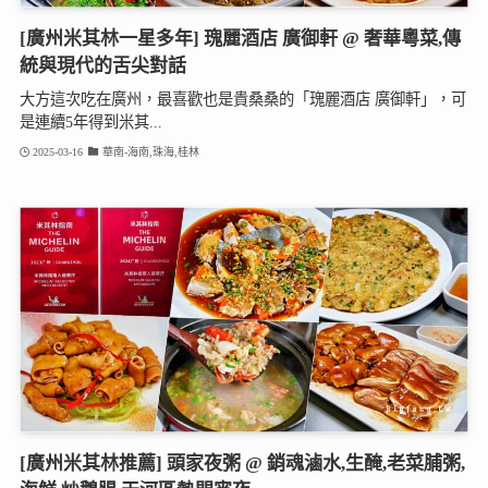
[廣州米其林一星多年] 瑰麗酒店 廣御軒 @ 奢華粵菜,傳
統與現代的舌尖對話
大方這次吃在廣州，最喜歡也是貴桑桑的「瑰麗酒店 廣御軒」，可
是連續5年得到米其...
2025-03-16
華南-海南,珠海,桂林
[廣州米其林推薦] 頭家夜粥 @ 銷魂滷水,生醃,老菜脯粥,