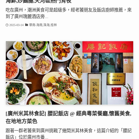
海鮮,炒鵝腸,天河區熱門宵夜
吃在廣州，潮洲美食可是超級多，經老饕朋友及飯店廚師推薦，來
到了廣州瑰麗酒店旁...
2025-03-14
華南-海南,珠海,桂林
[廣州米其林食記] 腰記飯店 @ 經典粵菜餐廳,懷舊美食,
在地地方菜色
跟著一群老饕來到廣州挑戰了幾間米其林美食，這篇介紹的「腰記
飯店」位於廣州市番...