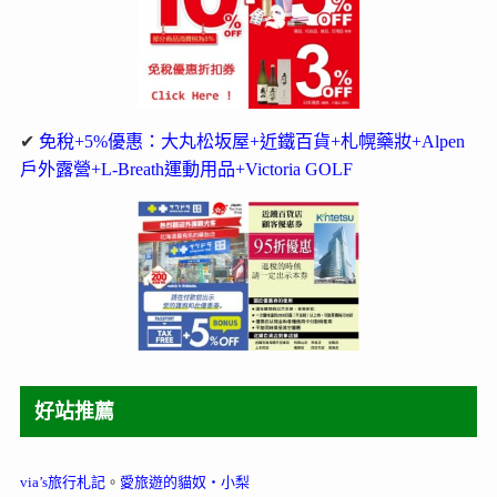
✔
免稅+5%優惠：大丸松坂屋+近鐵百貨+札幌藥妝+Alpen
戶外露營+L-Breath運動用品+Victoria GOLF
好站推薦
via’s旅行札記
。
愛旅遊的貓奴‧小梨