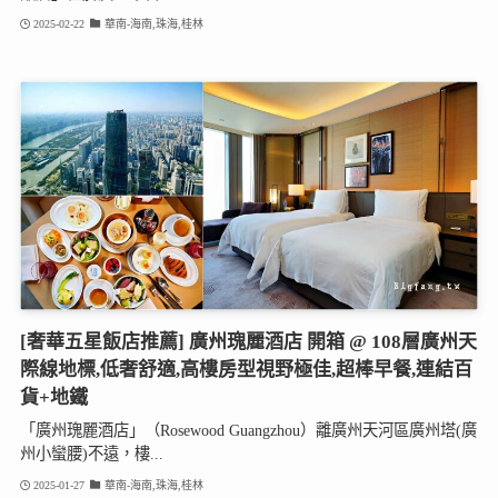
2025-02-22
華南-海南,珠海,桂林
[奢華五星飯店推薦] 廣州瑰麗酒店 開箱 @ 108層廣州天
際線地標,低奢舒適,高樓房型視野極佳,超棒早餐,連結百
貨+地鐵
「廣州瑰麗酒店」（Rosewood Guangzhou）離廣州天河區廣州塔(廣
州小蠻腰)不遠，樓...
2025-01-27
華南-海南,珠海,桂林