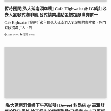
暫時關閉[弘大延南洞咖啡] Cafe Highwaist @ IG網紅必
去人氣歐式咖啡廳,各式精美甜點蛋糕超厭世狗餅干
Cafe Highwaist可說是近來首爾弘大延南洞人氣爆棚的咖啡廳，熱門
時段擠滿了人，店...
2019-06-01
首爾 Seoul
[弘大延南洞貴婦下午茶咖啡] Deweet 甜點店 @ 高雅舒