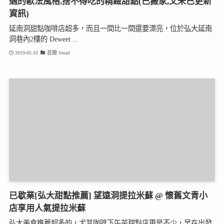
適的歐法風格,捨不得吃的精緻甜點(已搬家,文未已更新
資訊)
延南洞甜點咖啡店超多，而且一間比一間還要漂亮，位於弘大延南
洞巷內2樓的 Deweet ...
2019-05-10
首爾 Seoul
已歇業[弘大甜點推薦] 望遠洞提拉米蘇 @ 懷舊文青小
店享用人氣提拉米蘇
弘大美食推薦超多的，尤其咖啡下午茶甜點店更是不少，早在出發