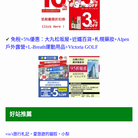
✔
免稅+5%優惠：大丸松坂屋+近鐵百貨+札幌藥妝+Alpen
戶外露營+L-Breath運動用品+Victoria GOLF
好站推薦
via’s旅行札記
。
愛旅遊的貓奴‧小梨